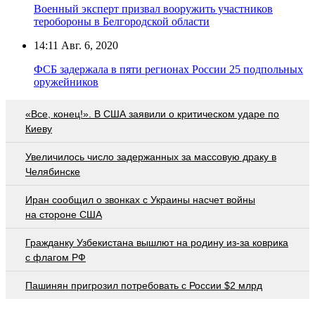
Военный эксперт призвал вооружить участников
теробороны в Белгородской области
14:11
Авг. 6, 2020
ФСБ задержала в пяти регионах России 25 подпольных
оружейников
«Все, конец!». В США заявили о критическом ударе по
Киеву
Увеличилось число задержанных за массовую драку в
Челябинске
Иран сообщил о звонках с Украины насчет войны
на стороне США
Гражданку Узбекистана вышлют на родину из-за коврика
с флагом РФ
Пашинян пригрозил потребовать c России $2 млрд