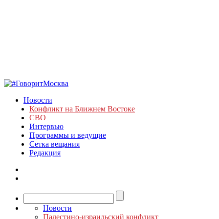
Новости
Конфликт на Ближнем Востоке
СВО
Интервью
Программы и ведущие
Сетка вещания
Редакция
Новости
Палестино-израильский конфликт