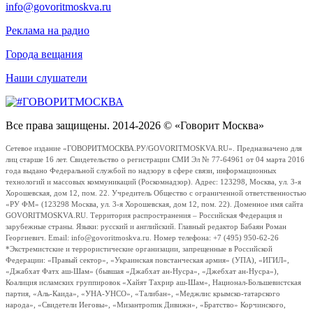
info@govoritmoskva.ru
Реклама на радио
Города вещания
Наши слушатели
Все права защищены. 2014-2026 © «Говорит Москва»
Сетевое издание «ГОВОРИТМОСКВА.РУ/GOVORITMOSKVA.RU». Предназначено для
лиц старше 16 лет. Свидетельство о регистрации СМИ Эл № 77-64961 от 04 марта 2016
года выдано Федеральной службой по надзору в сфере связи, информационных
технологий и массовых коммуникаций (Роскомнадзор). Адрес: 123298, Москва, ул. 3-я
Хорошевская, дом 12, пом. 22. Учредитель Общество с ограниченной ответственностью
«РУ ФМ» (123298 Москва, ул. 3-я Хорошевская, дом 12, пом. 22). Доменное имя сайта
GOVORITMOSKVA.RU. Территория распространения – Российская Федерация и
зарубежные страны. Языки: русский и английский. Главный редактор Бабаян Роман
Георгиевич. Email: info@govoritmoskva.ru. Номер телефона: +7 (495) 950-62-26
*Экстремистские и террористические организации, запрещенные в Российской
Федерации: «Правый сектор», «Украинская повстанческая армия» (УПА), «ИГИЛ»,
«Джабхат Фатх аш-Шам» (бывшая «Джабхат ан-Нусра», «Джебхат ан-Нусра»),
Коалиция исламских группировок «Хайят Тахрир аш-Шам», Национал-Большевистская
партия, «Аль-Каида», «УНА-УНСО», «Талибан», «Меджлис крымско-татарского
народа», «Свидетели Иеговы», «Мизантропик Дивижн», «Братство» Корчинского,