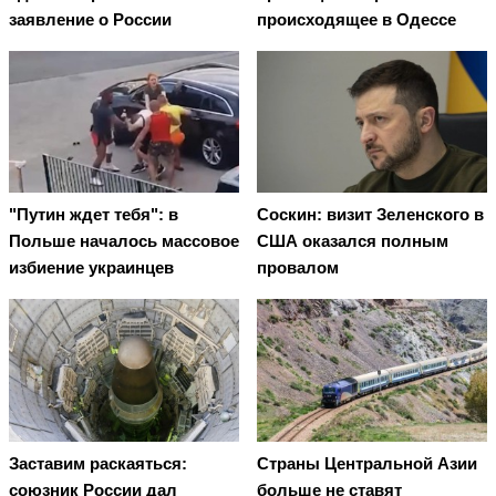
заявление о России
происходящее в Одессе
"Путин ждет тебя": в
Соскин: визит Зеленского в
Польше началось массовое
США оказался полным
избиение украинцев
провалом
Заставим раскаяться:
Страны Центральной Азии
союзник России дал
больше не ставят