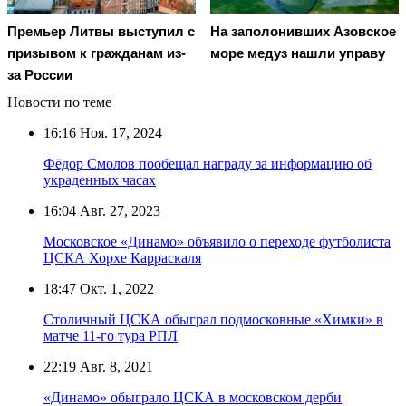
Премьер Литвы выступил с
На заполонивших Азовское
призывом к гражданам из-
море медуз нашли управу
за России
Новости по теме
16:16
Ноя. 17, 2024
Фёдор Смолов пообещал награду за информацию об
украденных часах
16:04
Авг. 27, 2023
Московское «Динамо» объявило о переходе футболиста
ЦСКА Хорхе Карраскаля
18:47
Окт. 1, 2022
Столичный ЦСКА обыграл подмосковные «Химки» в
матче 11-го тура РПЛ
22:19
Авг. 8, 2021
«Динамо» обыграло ЦСКА в московском дерби