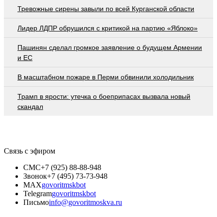
Тревожные сирены завыли по всей Курганской области
Лидер ЛДПР обрушился с критикой на партию «Яблоко»
Пашинян сделал громкое заявление о будущем Армении
и ЕС
В масштабном пожаре в Перми обвинили холодильник
Трамп в ярости: утечка о боеприпасах вызвала новый
скандал
Связь с эфиром
СМС
+7 (925) 88-88-948
Звонок
+7 (495) 73-73-948
MAX
govoritmskbot
Telegram
govoritmskbot
Письмо
info@govoritmoskva.ru