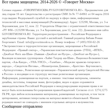
Все права защищены. 2014-2026 © «Говорит Москва»
Сетевое издание «ГОВОРИТМОСКВА.РУ/GOVORITMOSKVA.RU». Предназначено для
лиц старше 16 лет. Свидетельство о регистрации СМИ Эл № 77-64961 от 04 марта 2016
года выдано Федеральной службой по надзору в сфере связи, информационных
технологий и массовых коммуникаций (Роскомнадзор). Адрес: 123298, Москва, ул. 3-я
Хорошевская, дом 12, пом. 22. Учредитель Общество с ограниченной ответственностью
«РУ ФМ» (123298 Москва, ул. 3-я Хорошевская, дом 12, пом. 22). Доменное имя сайта
GOVORITMOSKVA.RU. Территория распространения – Российская Федерация и
зарубежные страны. Языки: русский и английский. Главный редактор Бабаян Роман
Георгиевич. Email: info@govoritmoskva.ru. Номер телефона: +7 (495) 950-62-26
*Экстремистские и террористические организации, запрещенные в Российской
Федерации: «Правый сектор», «Украинская повстанческая армия» (УПА), «ИГИЛ»,
«Джабхат Фатх аш-Шам» (бывшая «Джабхат ан-Нусра», «Джебхат ан-Нусра»),
Коалиция исламских группировок «Хайят Тахрир аш-Шам», Национал-Большевистская
партия, «Аль-Каида», «УНА-УНСО», «Талибан», «Меджлис крымско-татарского
народа», «Свидетели Иеговы», «Мизантропик Дивижн», «Братство» Корчинского,
«Артподготовка», Религиозная организация «Управленческий центр Свидетелей Иеговы
в России» и входящие в ее структуру местные религиозные организации.
Информация, размещенная на портале, а именно: текстовые материалы, элементы
дизайна, логотипы, товарные знаки, фотографии, видео и аудио охраняются
законодательством Российской Федерации и международными нормами права и не
могут быть использованы без разрешения правообладателей. Согласно ст.ст. 1274,1275
ГК РФ, при любом использовании материалов, размещенных на портале, в том числе
цитировании, активная гиперссылка на материал является обязательной. Мнение
редакции может не совпадать с мнением отдельных авторов и колумнистов.
Сообщение отправлено