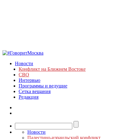
Новости
Конфликт на Ближнем Востоке
СВО
Интервью
Программы и ведущие
Сетка вещания
Редакция
Новости
Палестино-израильский конфликт