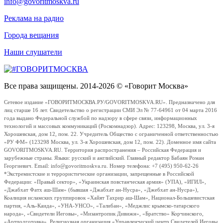
info@govoritmoskva.ru
Реклама на радио
Города вещания
Наши слушатели
Все права защищены. 2014-2026 © «Говорит Москва»
Сетевое издание «ГОВОРИТМОСКВА.РУ/GOVORITMOSKVA.RU». Предназначено для
лиц старше 16 лет. Свидетельство о регистрации СМИ Эл № 77-64961 от 04 марта 2016
года выдано Федеральной службой по надзору в сфере связи, информационных
технологий и массовых коммуникаций (Роскомнадзор). Адрес: 123298, Москва, ул. 3-я
Хорошевская, дом 12, пом. 22. Учредитель Общество с ограниченной ответственностью
«РУ ФМ» (123298 Москва, ул. 3-я Хорошевская, дом 12, пом. 22). Доменное имя сайта
GOVORITMOSKVA.RU. Территория распространения – Российская Федерация и
зарубежные страны. Языки: русский и английский. Главный редактор Бабаян Роман
Георгиевич. Email: info@govoritmoskva.ru. Номер телефона: +7 (495) 950-62-26
*Экстремистские и террористические организации, запрещенные в Российской
Федерации: «Правый сектор», «Украинская повстанческая армия» (УПА), «ИГИЛ»,
«Джабхат Фатх аш-Шам» (бывшая «Джабхат ан-Нусра», «Джебхат ан-Нусра»),
Коалиция исламских группировок «Хайят Тахрир аш-Шам», Национал-Большевистская
партия, «Аль-Каида», «УНА-УНСО», «Талибан», «Меджлис крымско-татарского
народа», «Свидетели Иеговы», «Мизантропик Дивижн», «Братство» Корчинского,
«Артподготовка», Религиозная организация «Управленческий центр Свидетелей Иеговы