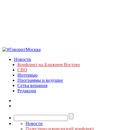
Новости
Конфликт на Ближнем Востоке
СВО
Интервью
Программы и ведущие
Сетка вещания
Редакция
Новости
Палестино-израильский конфликт