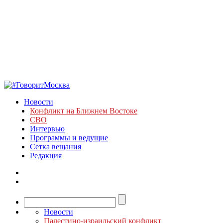
Новости
Конфликт на Ближнем Востоке
СВО
Интервью
Программы и ведущие
Сетка вещания
Редакция
Новости
Палестино-израильский конфликт