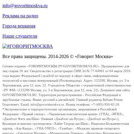
info@govoritmoskva.ru
Реклама на радио
Города вещания
Наши слушатели
Все права защищены. 2014-2026 © «Говорит Москва»
Сетевое издание «ГОВОРИТМОСКВА.РУ/GOVORITMOSKVA.RU». Предназначено для
лиц старше 16 лет. Свидетельство о регистрации СМИ Эл № 77-64961 от 04 марта 2016
года выдано Федеральной службой по надзору в сфере связи, информационных
технологий и массовых коммуникаций (Роскомнадзор). Адрес: 123298, Москва, ул. 3-я
Хорошевская, дом 12, пом. 22. Учредитель Общество с ограниченной ответственностью
«РУ ФМ» (123298 Москва, ул. 3-я Хорошевская, дом 12, пом. 22). Доменное имя сайта
GOVORITMOSKVA.RU. Территория распространения – Российская Федерация и
зарубежные страны. Языки: русский и английский. Главный редактор Бабаян Роман
Георгиевич. Email: info@govoritmoskva.ru. Номер телефона: +7 (495) 950-62-26
*Экстремистские и террористические организации, запрещенные в Российской
Федерации: «Правый сектор», «Украинская повстанческая армия» (УПА), «ИГИЛ»,
«Джабхат Фатх аш-Шам» (бывшая «Джабхат ан-Нусра», «Джебхат ан-Нусра»),
Коалиция исламских группировок «Хайят Тахрир аш-Шам», Национал-Большевистская
партия, «Аль-Каида», «УНА-УНСО», «Талибан», «Меджлис крымско-татарского
народа», «Свидетели Иеговы», «Мизантропик Дивижн», «Братство» Корчинского,