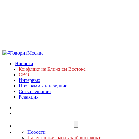
Новости
Конфликт на Ближнем Востоке
СВО
Интервью
Программы и ведущие
Сетка вещания
Редакция
Новости
Палестино-израильский конфликт