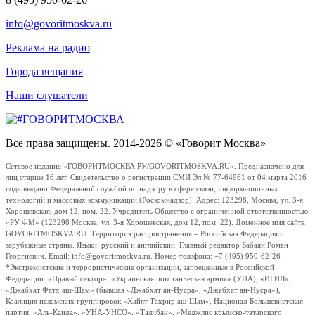
info@govoritmoskva.ru
Реклама на радио
Города вещания
Наши слушатели
Все права защищены. 2014-2026 © «Говорит Москва»
Сетевое издание «ГОВОРИТМОСКВА.РУ/GOVORITMOSKVA.RU». Предназначено для
лиц старше 16 лет. Свидетельство о регистрации СМИ Эл № 77-64961 от 04 марта 2016
года выдано Федеральной службой по надзору в сфере связи, информационных
технологий и массовых коммуникаций (Роскомнадзор). Адрес: 123298, Москва, ул. 3-я
Хорошевская, дом 12, пом. 22. Учредитель Общество с ограниченной ответственностью
«РУ ФМ» (123298 Москва, ул. 3-я Хорошевская, дом 12, пом. 22). Доменное имя сайта
GOVORITMOSKVA.RU. Территория распространения – Российская Федерация и
зарубежные страны. Языки: русский и английский. Главный редактор Бабаян Роман
Георгиевич. Email: info@govoritmoskva.ru. Номер телефона: +7 (495) 950-62-26
*Экстремистские и террористические организации, запрещенные в Российской
Федерации: «Правый сектор», «Украинская повстанческая армия» (УПА), «ИГИЛ»,
«Джабхат Фатх аш-Шам» (бывшая «Джабхат ан-Нусра», «Джебхат ан-Нусра»),
Коалиция исламских группировок «Хайят Тахрир аш-Шам», Национал-Большевистская
партия, «Аль-Каида», «УНА-УНСО», «Талибан», «Меджлис крымско-татарского