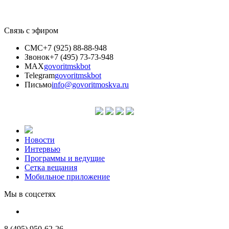
Связь с эфиром
СМС
+7 (925) 88-88-948
Звонок
+7 (495) 73-73-948
MAX
govoritmskbot
Telegram
govoritmskbot
Письмо
info@govoritmoskva.ru
Новости
Интервью
Программы и ведущие
Сетка вещания
Мобильное приложение
Мы в соцсетях
8 (495) 950-62-26