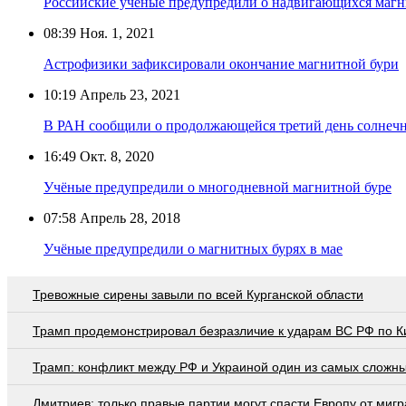
Российские учёные предупредили о надвигающихся магн
08:39
Ноя. 1, 2021
Астрофизики зафиксировали окончание магнитной бури
10:19
Апрель 23, 2021
В РАН сообщили о продолжающейся третий день солнеч
16:49
Окт. 8, 2020
Учёные предупредили о многодневной магнитной буре
07:58
Апрель 28, 2018
Учёные предупредили о магнитных бурях в мае
Тревожные сирены завыли по всей Курганской области
Трамп продемонстрировал безразличие к ударам ВС РФ по К
Трамп: конфликт между РФ и Украиной один из самых сложн
Дмитриев: только правые партии могут спасти Европу от мигр