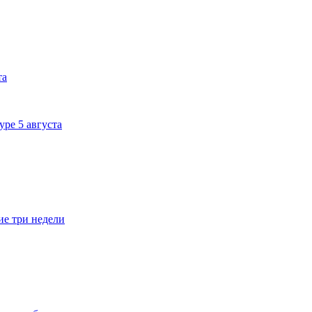
та
ре 5 августа
е три недели