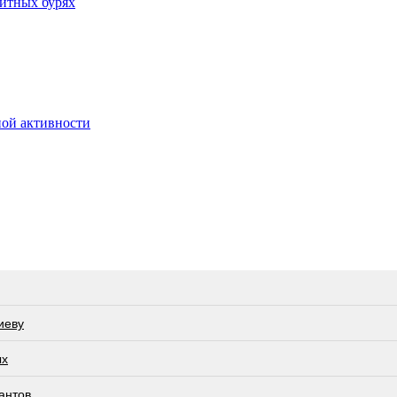
итных бурях
ной активности
иеву
ых
антов