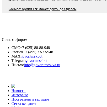
Санчес: армия РФ может дойти до Одессы
Связь с эфиром
СМС
+7 (925) 88-88-948
Звонок
+7 (495) 73-73-948
MAX
govoritmskbot
Telegram
govoritmskbot
Письмо
info@govoritmoskva.ru
Новости
Интервью
Программы и ведущие
Сетка вещания