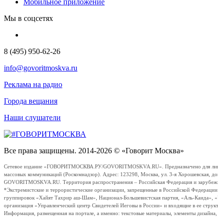
Мобильное приложение
Мы в соцсетях
8 (495) 950-62-26
info@govoritmoskva.ru
Реклама на радио
Города вещания
Наши слушатели
Все права защищены. 2014-2026 © «Говорит Москва»
Сетевое издание «ГОВОРИТМОСКВА.РУ/GOVORITMOSKVA.RU». Предназначено для лиц стар
массовых коммуникаций (Роскомнадзор). Адрес: 123298, Москва, ул. 3-я Хорошевская, д
GOVORITMOSKVA.RU. Территория распространения – Российская Федерация и зарубежные с
*Экстремистские и террористические организации, запрещенные в Российской Федераци
группировок «Хайят Тахрир аш-Шам», Национал-Большевистская партия, «Аль-Каида», 
организация «Управленческий центр Свидетелей Иеговы в России» и входящие в ее струк
Информация, размещенная на портале, а именно: текстовые материалы, элементы дизайна