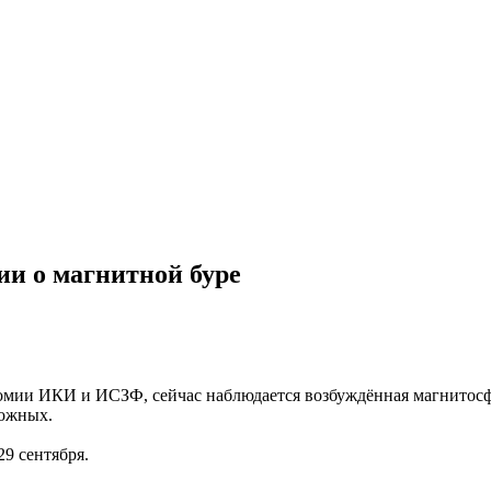
и о магнитной буре
омии ИКИ и ИСЗФ, сейчас наблюдается возбуждённая магнитосфе
можных.
29 сентября.