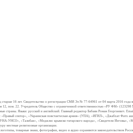
ше 16 лет. Свидетельство о регистрации СМИ Эл № 77-64961 от 04 марта 2016 года вы
ом 12, пом. 22. Учредитель Общество с ограниченной ответственностью «РУ ФМ» (123298 Мо
траны. Языки: русский и английский. Главный редактор Бабаян Роман Георгиевич. Email:
и: «Правый сектор», «Украинская повстанческая армия» (УПА), «ИГИЛ», «Джабхат Фатх а
«УНА-УНСО», «Талибан», «Меджлис крымско-татарского народа», «Свидетели Иеговы», «М
туру местные религиозные организации.
, логотипы, товарные знаки, фотографии, видео и аудио охраняются законодательством Ро