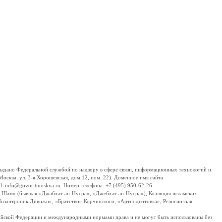
дано Федеральной службой по надзору в сфере связи, информационных технологий и
сква, ул. 3-я Хорошевская, дом 12, пом. 22). Доменное имя сайта
 info@govoritmoskva.ru. Номер телефона: +7 (495) 950-62-26
ш-Шам» (бывшая «Джабхат ан-Нусра», «Джебхат ан-Нусра»), Коалиция исламских
изантропик Дивижн», «Братство» Корчинского, «Артподготовка», Религиозная
ссийской Федерации и международными нормами права и не могут быть использованы без