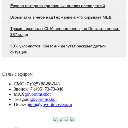
Европа потеряла триллионы: анализ последствий
Взрывчатка в небе над Германией: что скрывает МВД
Трамп: арсеналы США переполнены, но Пентагон просит
$67 млрд
50% уклонистов. Киевский депутат раскрыл детали
ситуации
Связь с эфиром
СМС
+7 (925) 88-88-948
Звонок
+7 (495) 73-73-948
MAX
govoritmskbot
Telegram
govoritmskbot
Письмо
info@govoritmoskva.ru