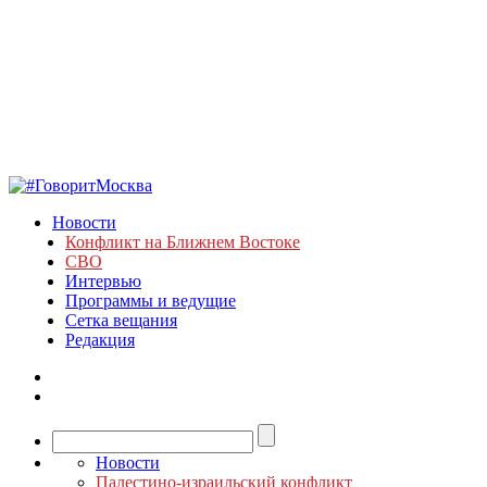
Новости
Конфликт на Ближнем Востоке
СВО
Интервью
Программы и ведущие
Сетка вещания
Редакция
Новости
Палестино-израильский конфликт