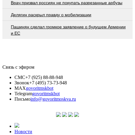
Врач призвал россиян не покупать разрезанные арбузы
Делягин раскрыл правду о мобилизации
Пашинян сделал громкое заявление о будущем Армении
и ЕС
Связь с эфиром
СМС
+7 (925) 88-88-948
Звонок
+7 (495) 73-73-948
MAX
govoritmskbot
Telegram
govoritmskbot
Письмо
info@govoritmoskva.ru
Новости