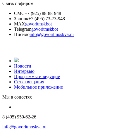
Связь с эфиром
СМС
+7 (925) 88-88-948
Звонок
+7 (495) 73-73-948
MAX
govoritmskbot
Telegram
govoritmskbot
Письмо
info@govoritmoskva.ru
Новости
Интервью
Программы и ведущие
Сетка вещания
Мобильное приложение
Мы в соцсетях
8 (495) 950-62-26
info@govoritmoskva.ru