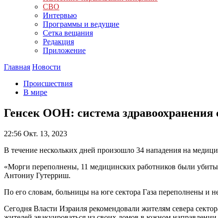
СВО
Интервью
Программы и ведущие
Сетка вещания
Редакция
Приложение
Главная
Новости
Происшествия
В мире
Генсек ООН: система здравоохранения с
22:56
Окт. 13, 2023
В течение нескольких дней произошло 34 нападения на медиц
«Морги переполнены, 11 медицинских работников были убиты
Антониу Гутерриш.
По его словам, больницы на юге сектора Газа переполнены и н
Сегодня Власти Израиля рекомендовали жителям севера сектора
жителей эвакуироваться из своих домов в южном направлении 