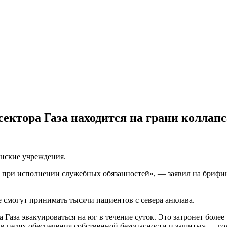
ектора Газа находится на грани коллапс
инские учреждения.
 при исполнении служебных обязанностей», — заявил на бриф
е смогут принимать тысячи пациентов с севера анклава.
 Газа эвакуироваться на юг в течение суток. Это затронет бол
в целях обеспечения собственной безопасности и защиты»,— гов