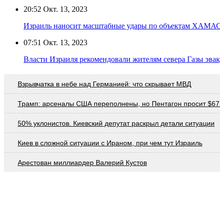
20:52
Окт. 13, 2023
Израиль наносит масштабные удары по объектам ХАМАС 
07:51
Окт. 13, 2023
Власти Израиля рекомендовали жителям севера Газы эвак
Взрывчатка в небе над Германией: что скрывает МВД
Трамп: арсеналы США переполнены, но Пентагон просит $67
50% уклонистов. Киевский депутат раскрыл детали ситуации
Киев в сложной ситуации с Ираном, при чем тут Израиль
Арестован миллиардер Валерий Кустов