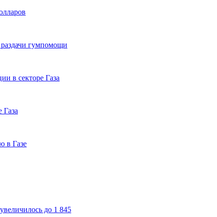
долларов
я раздачи гумпомощи
ии в секторе Газа
 Газа
ю в Газе
увеличилось до 1 845