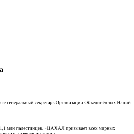
а
инге генеральный секретарь Организации Объединённых Наций
ее 1,1 млн палестинцев. «ЦАХАЛ призывает всех мирных
орится в заявлении армии.