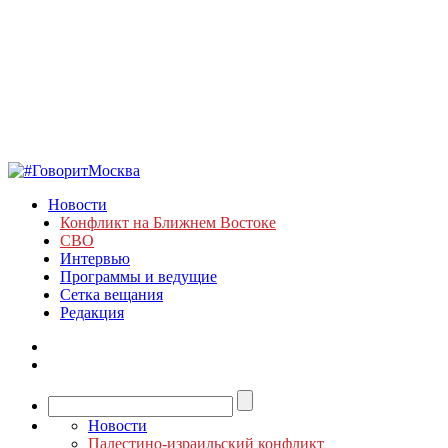
Новости
Конфликт на Ближнем Востоке
СВО
Интервью
Программы и ведущие
Сетка вещания
Редакция
Новости
Палестино-израильский конфликт