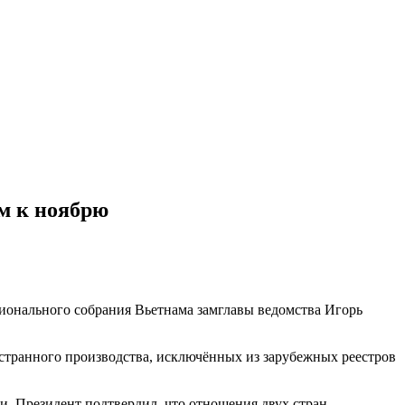
м к ноябрю
ционального собрания Вьетнама замглавы ведомства Игорь
остранного производства, исключённых из зарубежных реестров
. Президент подтвердил, что отношения двух стран