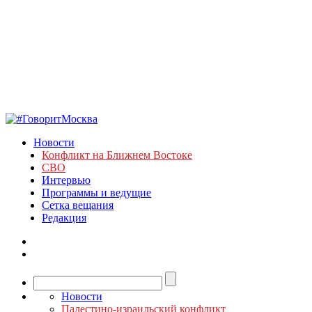
Новости
Конфликт на Ближнем Востоке
СВО
Интервью
Программы и ведущие
Сетка вещания
Редакция
Новости
Палестино-израильский конфликт