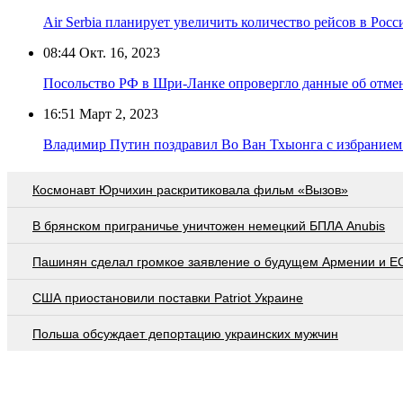
Air Serbia планирует увеличить количество рейсов в Рос
08:44
Окт. 16, 2023
Посольство РФ в Шри-Ланке опровергло данные об отмене
16:51
Март 2, 2023
Владимир Путин поздравил Во Ван Тхыонга с избранием 
Космонавт Юрчихин раскритиковала фильм «Вызов»
В брянском приграничье уничтожен немецкий БПЛА Anubis
Пашинян сделал громкое заявление о будущем Армении и Е
США приостановили поставки Patriot Украине
Польша обсуждает депортацию украинских мужчин