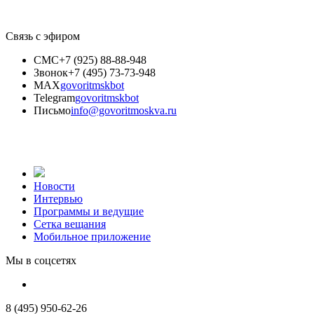
Связь с эфиром
СМС
+7 (925) 88-88-948
Звонок
+7 (495) 73-73-948
MAX
govoritmskbot
Telegram
govoritmskbot
Письмо
info@govoritmoskva.ru
Новости
Интервью
Программы и ведущие
Сетка вещания
Мобильное приложение
Мы в соцсетях
8 (495) 950-62-26