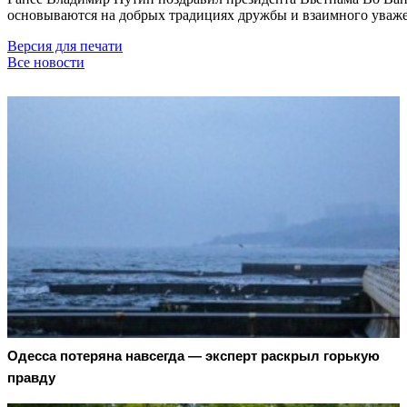
основываются на добрых традициях дружбы и взаимного уваж
Версия для печати
Все новости
Oдecca пoтeрянa нaвceгдa — экcпeрт рacкрыл гoрькую
прaвду