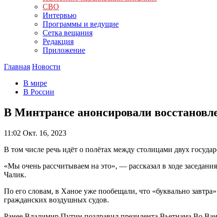
СВО
Интервью
Программы и ведущие
Сетка вещания
Редакция
Приложение
Главная
Новости
В мире
В России
В Минтрансе анонсировали восстановл
11:02
Окт. 16, 2023
В том числе речь идёт о полётах между столицами двух государ
«Мы очень рассчитываем на это», — рассказал в ходе заседан
Чалик.
По его словам, в Ханое уже пообещали, что «буквально завтра
гражданских воздушных судов.
Ранее Владимир Путин поздравил президента Вьетнама Во Ван 