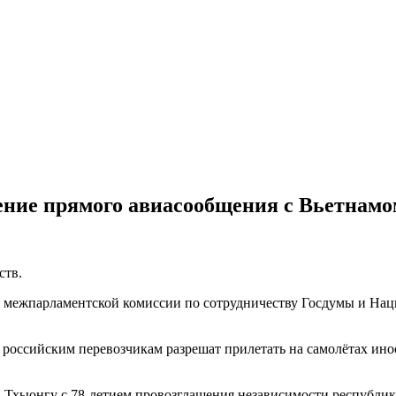
ение прямого авиасообщения с Вьетнамо
ств.
ия межпарламентской комиссии по сотрудничеству Госдумы и На
» российским перевозчикам разрешат прилетать на самолётах ин
Тхыонгу с 78-летием провозглашения независимости республики