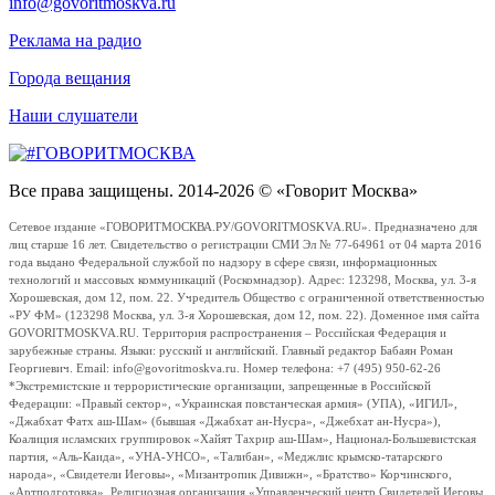
info@govoritmoskva.ru
Реклама на радио
Города вещания
Наши слушатели
Все права защищены. 2014-2026 © «Говорит Москва»
Сетевое издание «ГОВОРИТМОСКВА.РУ/GOVORITMOSKVA.RU». Предназначено для
лиц старше 16 лет. Свидетельство о регистрации СМИ Эл № 77-64961 от 04 марта 2016
года выдано Федеральной службой по надзору в сфере связи, информационных
технологий и массовых коммуникаций (Роскомнадзор). Адрес: 123298, Москва, ул. 3-я
Хорошевская, дом 12, пом. 22. Учредитель Общество с ограниченной ответственностью
«РУ ФМ» (123298 Москва, ул. 3-я Хорошевская, дом 12, пом. 22). Доменное имя сайта
GOVORITMOSKVA.RU. Территория распространения – Российская Федерация и
зарубежные страны. Языки: русский и английский. Главный редактор Бабаян Роман
Георгиевич. Email: info@govoritmoskva.ru. Номер телефона: +7 (495) 950-62-26
*Экстремистские и террористические организации, запрещенные в Российской
Федерации: «Правый сектор», «Украинская повстанческая армия» (УПА), «ИГИЛ»,
«Джабхат Фатх аш-Шам» (бывшая «Джабхат ан-Нусра», «Джебхат ан-Нусра»),
Коалиция исламских группировок «Хайят Тахрир аш-Шам», Национал-Большевистская
партия, «Аль-Каида», «УНА-УНСО», «Талибан», «Меджлис крымско-татарского
народа», «Свидетели Иеговы», «Мизантропик Дивижн», «Братство» Корчинского,
«Артподготовка», Религиозная организация «Управленческий центр Свидетелей Иеговы