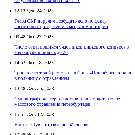
закусочных выявили гепатит А
12:13
Дек. 24, 2023
Глава СКР поручил возбудить дело по факту
госпитализации детей из лагеря в Евпатории
09:48
Окт. 27, 2023
Число отравившихся участников циркового конкурса в
Перми увеличилось до 20
14:52
Окт. 18, 2023
Трое посетителей ресторана в Санкт-Петербурге попали
в больницу с отравлением
12:48
Сен. 25, 2023
Суд оштрафовал сервис доставки «Самокат» после
массового отравления петербуржцев
15:51
Сен. 12, 2023
В школе Тувы отравились 45 человек
19:48
Июнь 9, 2023