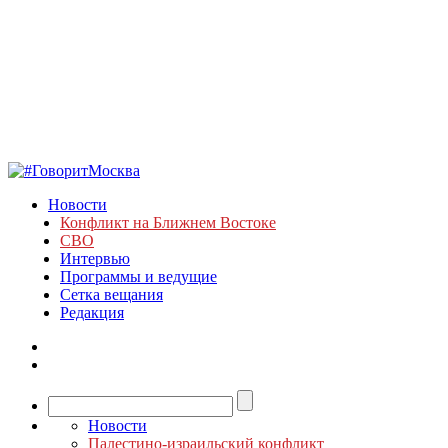
Новости
Конфликт на Ближнем Востоке
СВО
Интервью
Программы и ведущие
Сетка вещания
Редакция
Новости
Палестино-израильский конфликт