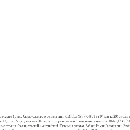
ше 16 лет. Свидетельство о регистрации СМИ Эл № 77-64961 от 04 марта 2016 года вы
ом 12, пом. 22. Учредитель Общество с ограниченной ответственностью «РУ ФМ» (123298 Мо
траны. Языки: русский и английский. Главный редактор Бабаян Роман Георгиевич. Email: