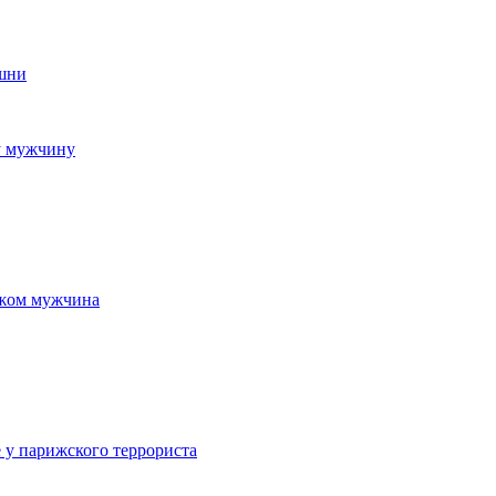
ашни
у мужчину
ожом мужчина
 у парижского террориста