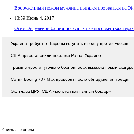
Вооружённый ножом мужчина пытался прорваться на Э
13:59
Июнь 4, 2017
Огни Эйфелевой башни погасят в память о жертвах терак
Украина требует от Европы вступить в войну против России
США приостановили поставки Patriot Украине
Трамп в ярости: утечка о боеприпасах вызвала новый сканда
Сотни Boeing 737 Max проверят после обнаружения трещин
Экс-глава ЦРУ: США «мечутся как пьяный боксер»
Связь с эфиром