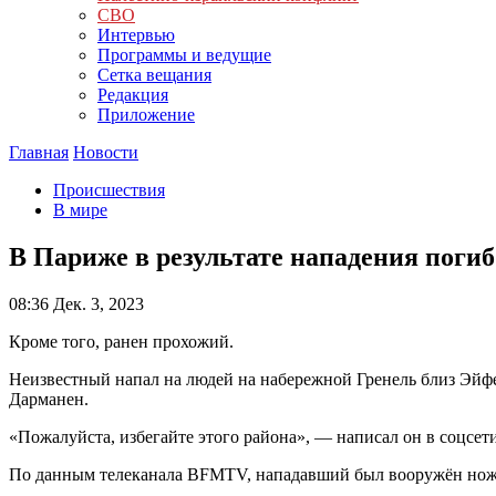
СВО
Интервью
Программы и ведущие
Сетка вещания
Редакция
Приложение
Главная
Новости
Происшествия
В мире
В Париже в результате нападения погиб
08:36
Дек. 3, 2023
Кроме того, ранен прохожий.
Неизвестный напал на людей на набережной Гренель близ Эй
Дарманен.
«Пожалуйста, избегайте этого района», — написал он в соцсет
По данным телеканала BFMTV, нападавший был вооружён ножо