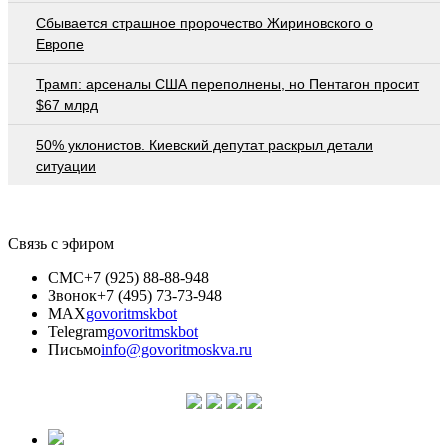
Сбывается страшное пророчество Жириновского о
Европе
Трамп: арсеналы США переполнены, но Пентагон просит
$67 млрд
50% уклонистов. Киевский депутат раскрыл детали
ситуации
Связь с эфиром
СМС
+7 (925) 88-88-948
Звонок
+7 (495) 73-73-948
MAX
govoritmskbot
Telegram
govoritmskbot
Письмо
info@govoritmoskva.ru