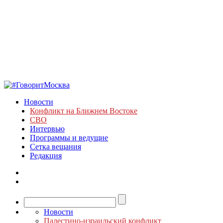
Новости
Конфликт на Ближнем Востоке
СВО
Интервью
Программы и ведущие
Сетка вещания
Редакция
Новости
Палестино-израильский конфликт