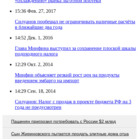
«охлаждению» рынка льготной ипотеки
15:36
Фев. 27, 2017
Силуанов пообещал не ограничивать наличные расчёты
в ближайшие два года
14:52
Дек. 1, 2016
Глава Минфина выступил за сохранение плоской шкалы
подоходного налога
12:29
Окт. 2, 2014
Минфин объясняет резкий рост цен на продукты
введением эмбарго на импорт
14:29
Сен. 18, 2014
Силуанов: Налог с продаж в проекте бюджета РФ на 3
года не предусмотрен
Пашинян пригрозил потребовать c России $2 млрд
Сын Жириновского пытается продать элитные дома отца