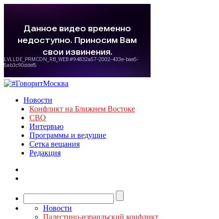
Новости
Конфликт на Ближнем Востоке
СВО
Интервью
Программы и ведущие
Сетка вещания
Редакция
Новости
Палестино-израильский конфликт