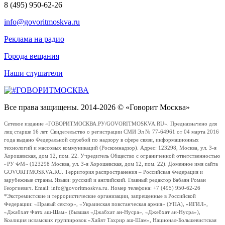
8 (495) 950-62-26
info@govoritmoskva.ru
Реклама на радио
Города вещания
Наши слушатели
Все права защищены. 2014-2026 © «Говорит Москва»
Сетевое издание «ГОВОРИТМОСКВА.РУ/GOVORITMOSKVA.RU». Предназначено для
лиц старше 16 лет. Свидетельство о регистрации СМИ Эл № 77-64961 от 04 марта 2016
года выдано Федеральной службой по надзору в сфере связи, информационных
технологий и массовых коммуникаций (Роскомнадзор). Адрес: 123298, Москва, ул. 3-я
Хорошевская, дом 12, пом. 22. Учредитель Общество с ограниченной ответственностью
«РУ ФМ» (123298 Москва, ул. 3-я Хорошевская, дом 12, пом. 22). Доменное имя сайта
GOVORITMOSKVA.RU. Территория распространения – Российская Федерация и
зарубежные страны. Языки: русский и английский. Главный редактор Бабаян Роман
Георгиевич. Email: info@govoritmoskva.ru. Номер телефона: +7 (495) 950-62-26
*Экстремистские и террористические организации, запрещенные в Российской
Федерации: «Правый сектор», «Украинская повстанческая армия» (УПА), «ИГИЛ»,
«Джабхат Фатх аш-Шам» (бывшая «Джабхат ан-Нусра», «Джебхат ан-Нусра»),
Коалиция исламских группировок «Хайят Тахрир аш-Шам», Национал-Большевистская