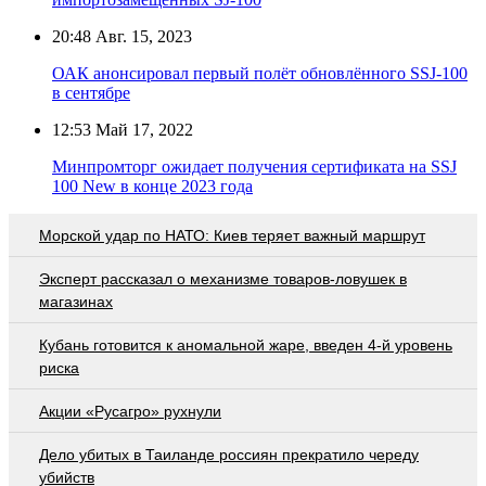
20:48
Авг. 15, 2023
ОАК анонсировал первый полёт обновлённого SSJ-100
в сентябре
12:53
Май 17, 2022
Минпромторг ожидает получения сертификата на SSJ
100 New в конце 2023 года
Морской удар по НАТО: Киев теряет важный маршрут
Эксперт рассказал о механизме товаров-ловушек в
магазинах
Кубань готовится к аномальной жаре, введен 4-й уровень
риска
Акции «Русагро» рухнули
Дело убитых в Таиланде россиян прекратило череду
убийств