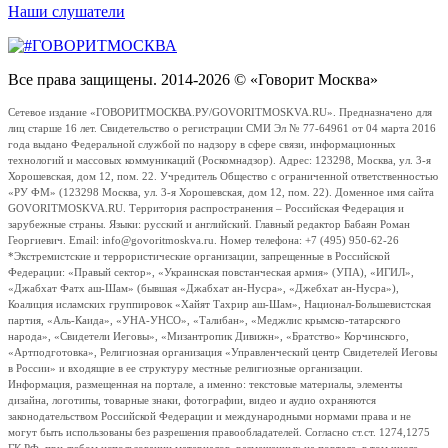
Наши слушатели
Все права защищены. 2014-2026 © «Говорит Москва»
Сетевое издание «ГОВОРИТМОСКВА.РУ/GOVORITMOSKVA.RU». Предназначено для
лиц старше 16 лет. Свидетельство о регистрации СМИ Эл № 77-64961 от 04 марта 2016
года выдано Федеральной службой по надзору в сфере связи, информационных
технологий и массовых коммуникаций (Роскомнадзор). Адрес: 123298, Москва, ул. 3-я
Хорошевская, дом 12, пом. 22. Учредитель Общество с ограниченной ответственностью
«РУ ФМ» (123298 Москва, ул. 3-я Хорошевская, дом 12, пом. 22). Доменное имя сайта
GOVORITMOSKVA.RU. Территория распространения – Российская Федерация и
зарубежные страны. Языки: русский и английский. Главный редактор Бабаян Роман
Георгиевич. Email: info@govoritmoskva.ru. Номер телефона: +7 (495) 950-62-26
*Экстремистские и террористические организации, запрещенные в Российской
Федерации: «Правый сектор», «Украинская повстанческая армия» (УПА), «ИГИЛ»,
«Джабхат Фатх аш-Шам» (бывшая «Джабхат ан-Нусра», «Джебхат ан-Нусра»),
Коалиция исламских группировок «Хайят Тахрир аш-Шам», Национал-Большевистская
партия, «Аль-Каида», «УНА-УНСО», «Талибан», «Меджлис крымско-татарского
народа», «Свидетели Иеговы», «Мизантропик Дивижн», «Братство» Корчинского,
«Артподготовка», Религиозная организация «Управленческий центр Свидетелей Иеговы
в России» и входящие в ее структуру местные религиозные организации.
Информация, размещенная на портале, а именно: текстовые материалы, элементы
дизайна, логотипы, товарные знаки, фотографии, видео и аудио охраняются
законодательством Российской Федерации и международными нормами права и не
могут быть использованы без разрешения правообладателей. Согласно ст.ст. 1274,1275