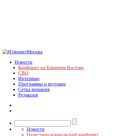
Новости
Конфликт на Ближнем Востоке
СВО
Интервью
Программы и ведущие
Сетка вещания
Редакция
Новости
Палестино-израильский конфликт