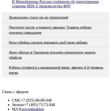
В Минобороны России сообщили об уничтожении
станции IRIS-T производства ФРГ
Зеленскому стало не до территорий
Пентагон после «гневного звонка» Трампа собрал
срочное совещание
Киты-убийцы начали взрывать рыб ради забавы
Дело убитых в Таиланде россиян прекратило череду
убийств
Кубань готовится к аномальной жаре, введен 4-й уровень
риска
Связь с эфиром
СМС
+7 (925) 88-88-948
Звонок
+7 (495) 73-73-948
MAX
govoritmskbot