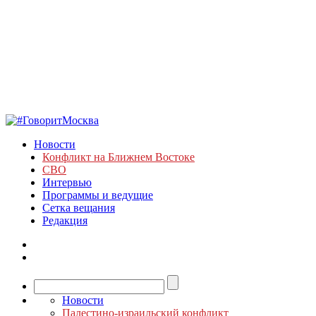
Новости
Конфликт на Ближнем Востоке
СВО
Интервью
Программы и ведущие
Сетка вещания
Редакция
Новости
Палестино-израильский конфликт