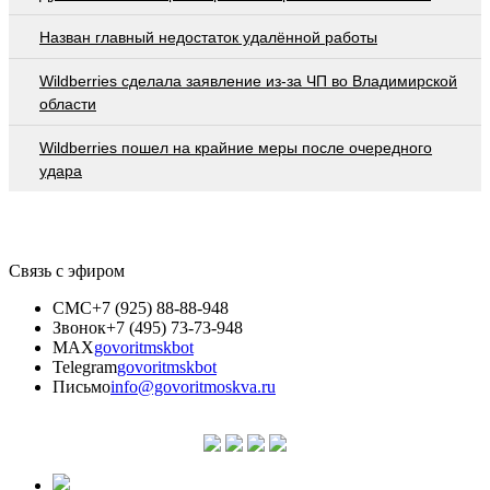
Назван главный недостаток удалённой работы
Wildberries cделала заявление из-за ЧП во Владимирской
области
Wildberries пошел на крайние меры после очередного
удара
Связь с эфиром
СМС
+7 (925) 88-88-948
Звонок
+7 (495) 73-73-948
MAX
govoritmskbot
Telegram
govoritmskbot
Письмо
info@govoritmoskva.ru