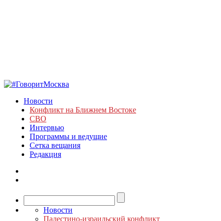
Новости
Конфликт на Ближнем Востоке
СВО
Интервью
Программы и ведущие
Сетка вещания
Редакция
Новости
Палестино-израильский конфликт