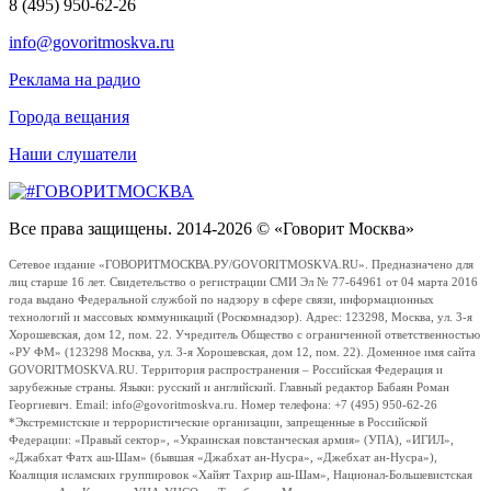
8 (495) 950-62-26
info@govoritmoskva.ru
Реклама на радио
Города вещания
Наши слушатели
Все права защищены. 2014-2026 © «Говорит Москва»
Сетевое издание «ГОВОРИТМОСКВА.РУ/GOVORITMOSKVA.RU». Предназначено для
лиц старше 16 лет. Свидетельство о регистрации СМИ Эл № 77-64961 от 04 марта 2016
года выдано Федеральной службой по надзору в сфере связи, информационных
технологий и массовых коммуникаций (Роскомнадзор). Адрес: 123298, Москва, ул. 3-я
Хорошевская, дом 12, пом. 22. Учредитель Общество с ограниченной ответственностью
«РУ ФМ» (123298 Москва, ул. 3-я Хорошевская, дом 12, пом. 22). Доменное имя сайта
GOVORITMOSKVA.RU. Территория распространения – Российская Федерация и
зарубежные страны. Языки: русский и английский. Главный редактор Бабаян Роман
Георгиевич. Email: info@govoritmoskva.ru. Номер телефона: +7 (495) 950-62-26
*Экстремистские и террористические организации, запрещенные в Российской
Федерации: «Правый сектор», «Украинская повстанческая армия» (УПА), «ИГИЛ»,
«Джабхат Фатх аш-Шам» (бывшая «Джабхат ан-Нусра», «Джебхат ан-Нусра»),
Коалиция исламских группировок «Хайят Тахрир аш-Шам», Национал-Большевистская