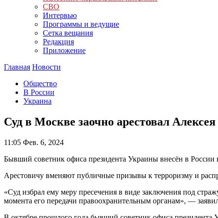
СВО
Интервью
Программы и ведущие
Сетка вещания
Редакция
Приложение
Главная
Новости
Общество
В России
Украина
Суд в Москве заочно арестовал Алексея
11:05
Фев. 6, 2024
Бывший советник офиса президента Украины внесён в России в
Арестовичу вменяют публичные призывы к терроризму и расп
«Суд избрал ему меру пресечения в виде заключения под страж
момента его передачи правоохранительным органам», — заяви
В октябре прошлого года бывший советник офиса президента 