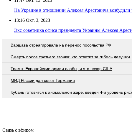
11:47
Окт. 13, 2023
На Украине в отношении Алексея Арестовича возбудили 
13:16
Окт. 3, 2023
Экс-советника офиса президента Украины Алексея Арест
Варшава отреагировала на перенос посольства РФ
Смерть после третьего звонка: кто ответит за гибель девушки
Трамп: Европейские армии слабы, и это позор США
МИД России дал совет Германии
Кубань готовится к аномальной жаре, введен 4-й уровень рис
Связь с эфиром