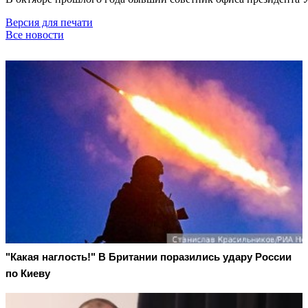
Версия для печати
Все новости
"Какая наглость!" В Британии поразились удару России
по Киеву