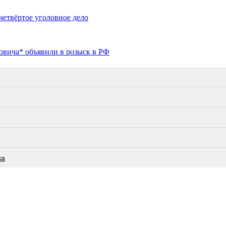
четвёртое уголовное дело
овича* объявили в розыск в РФ
ка