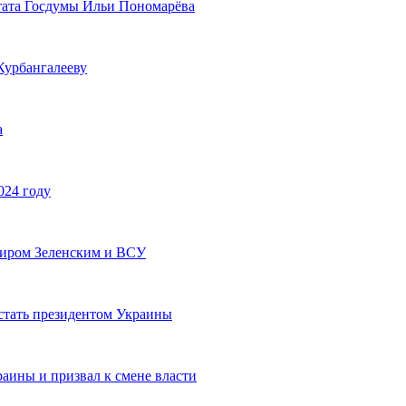
тата Госдумы Ильи Пономарёва
Курбангалееву
а
024 году
миром Зеленским и ВСУ
стать президентом Украины
аины и призвал к смене власти