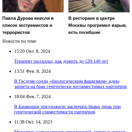
Павла Дурова внесли в
В ресторане в центре
список экстремистов и
Москвы прогремел взрыв,
террористов
есть погибшие
Новости по теме
15:20
Окт. 8, 2024
Терапевт рассказал, как дожить до 120-140 лет
13:51
Фев. 8, 2024
В Госдуме сочли «биологическим фашизмом» идею
запрета на брак генетически несовместимых партнёров
18:04
Фев. 7, 2024
В Башкирии предложили заключать браки лишь при
генетической совместимости партнёров
11:38
Окт. 14, 2023
Минздрав назвал список организаций, которые смогут