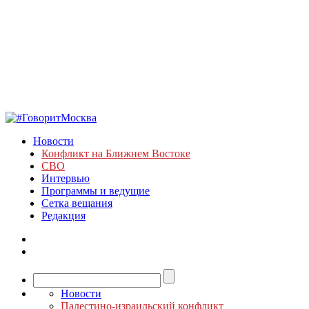
Новости
Конфликт на Ближнем Востоке
СВО
Интервью
Программы и ведущие
Сетка вещания
Редакция
Новости
Палестино-израильский конфликт