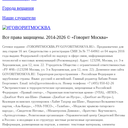
Города вещания
Наши слушатели
Все права защищены. 2014-2026 © «Говорит Москва»
Сетевое издание «ГОВОРИТМОСКВА.РУ/GOVORITMOSKVA.RU». Предназначено для
лиц старше 16 лет. Свидетельство о регистрации СМИ Эл № 77-64961 от 04 марта 2016
года выдано Федеральной службой по надзору в сфере связи, информационных
технологий и массовых коммуникаций (Роскомнадзор). Адрес: 123298, Москва, ул. 3-я
Хорошевская, дом 12, пом. 22. Учредитель Общество с ограниченной ответственностью
«РУ ФМ» (123298 Москва, ул. 3-я Хорошевская, дом 12, пом. 22). Доменное имя сайта
GOVORITMOSKVA.RU. Территория распространения – Российская Федерация и
зарубежные страны. Языки: русский и английский. Главный редактор Бабаян Роман
Георгиевич. Email: info@govoritmoskva.ru. Номер телефона: +7 (495) 950-62-26
*Экстремистские и террористические организации, запрещенные в Российской
Федерации: «Правый сектор», «Украинская повстанческая армия» (УПА), «ИГИЛ»,
«Джабхат Фатх аш-Шам» (бывшая «Джабхат ан-Нусра», «Джебхат ан-Нусра»),
Коалиция исламских группировок «Хайят Тахрир аш-Шам», Национал-Большевистская
партия, «Аль-Каида», «УНА-УНСО», «Талибан», «Меджлис крымско-татарского
народа», «Свидетели Иеговы», «Мизантропик Дивижн», «Братство» Корчинского,
«Артподготовка», Религиозная организация «Управленческий центр Свидетелей Иеговы
в России» и входящие в ее структуру местные религиозные организации.
Информация, размещенная на портале, а именно: текстовые материалы, элементы