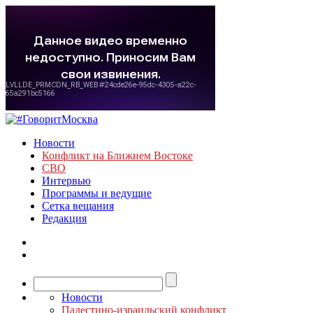
Новости
Конфликт на Ближнем Востоке
СВО
Интервью
Программы и ведущие
Сетка вещания
Редакция
Новости
Палестино-израильский конфликт