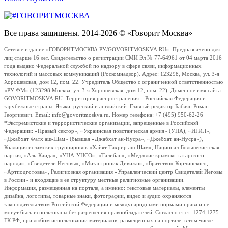
Все права защищены. 2014-2026 © «Говорит Москва»
Сетевое издание «ГОВОРИТМОСКВА.РУ/GOVORITMOSKVA.RU». Предназначено для
лиц старше 16 лет. Свидетельство о регистрации СМИ Эл № 77-64961 от 04 марта 2016
года выдано Федеральной службой по надзору в сфере связи, информационных
технологий и массовых коммуникаций (Роскомнадзор). Адрес: 123298, Москва, ул. 3-я
Хорошевская, дом 12, пом. 22. Учредитель Общество с ограниченной ответственностью
«РУ ФМ» (123298 Москва, ул. 3-я Хорошевская, дом 12, пом. 22). Доменное имя сайта
GOVORITMOSKVA.RU. Территория распространения – Российская Федерация и
зарубежные страны. Языки: русский и английский. Главный редактор Бабаян Роман
Георгиевич. Email: info@govoritmoskva.ru. Номер телефона: +7 (495) 950-62-26
*Экстремистские и террористические организации, запрещенные в Российской
Федерации: «Правый сектор», «Украинская повстанческая армия» (УПА), «ИГИЛ»,
«Джабхат Фатх аш-Шам» (бывшая «Джабхат ан-Нусра», «Джебхат ан-Нусра»),
Коалиция исламских группировок «Хайят Тахрир аш-Шам», Национал-Большевистская
партия, «Аль-Каида», «УНА-УНСО», «Талибан», «Меджлис крымско-татарского
народа», «Свидетели Иеговы», «Мизантропик Дивижн», «Братство» Корчинского,
«Артподготовка», Религиозная организация «Управленческий центр Свидетелей Иеговы
в России» и входящие в ее структуру местные религиозные организации.
Информация, размещенная на портале, а именно: текстовые материалы, элементы
дизайна, логотипы, товарные знаки, фотографии, видео и аудио охраняются
законодательством Российской Федерации и международными нормами права и не
могут быть использованы без разрешения правообладателей. Согласно ст.ст. 1274,1275
ГК РФ, при любом использовании материалов, размещенных на портале, в том числе