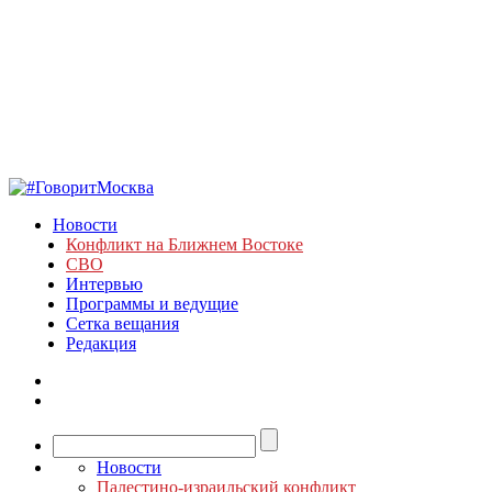
Новости
Конфликт на Ближнем Востоке
СВО
Интервью
Программы и ведущие
Сетка вещания
Редакция
Новости
Палестино-израильский конфликт