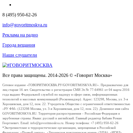
8 (495) 950-62-26
info@govoritmoskva.ru
Реклама на радио
Города вещания
Наши слушатели
Все права защищены. 2014-2026 © «Говорит Москва»
Сетевое издание «ГОВОРИТМОСКВА.РУ/GOVORITMOSKVA.RU». Предназначено для
лиц старше 16 лет. Свидетельство о регистрации СМИ Эл № 77-64961 от 04 марта 2016
года выдано Федеральной службой по надзору в сфере связи, информационных
технологий и массовых коммуникаций (Роскомнадзор). Адрес: 123298, Москва, ул. 3-я
Хорошевская, дом 12, пом. 22. Учредитель Общество с ограниченной ответственностью
«РУ ФМ» (123298 Москва, ул. 3-я Хорошевская, дом 12, пом. 22). Доменное имя сайта
GOVORITMOSKVA.RU. Территория распространения – Российская Федерация и
зарубежные страны. Языки: русский и английский. Главный редактор Бабаян Роман
Георгиевич. Email: info@govoritmoskva.ru. Номер телефона: +7 (495) 950-62-26
*Экстремистские и террористические организации, запрещенные в Российской
Федерации: «Правый сектор», «Украинская повстанческая армия» (УПА), «ИГИЛ»,