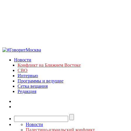
Новости
Конфликт на Ближнем Востоке
СВО
Интервью
Программы и ведущие
Сетка вещания
Редакция
Новости
Палестино-израильский конфликт