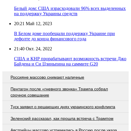
Белый дом: США израсходовали 96% всех выделенных
на поддержку Украины средств
20:21
Май 12, 2023
В Белом доме пообещали поддержку Украине при
дефолте до конца финансового года
21:40
Окт. 24, 2022
США и КНР прорабатывают возможность встречи Джо
Байдена и Си Цзиньпина на саммите G20
Россияне массово снимают наличные
Пентагон после «гневного звонка» Трампа собрал
срочное совещание
Туск заявил о решающих днях украинского конфликта
Зеленский рассказал, как прошла встреча с Трампом
Австрийцы массово устремились в Россию после указа