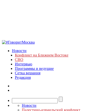
Новости
Конфликт на Ближнем Востоке
СВО
Интервью
Программы и ведущие
Сетка вещания
Редакция
Новости
Палестино-израильский конфликт