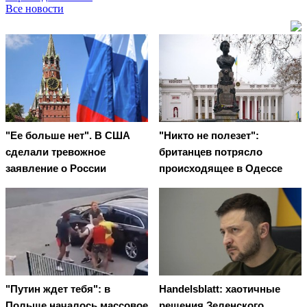
Все новости
"Ее больше нет". В США
"Никто не полезет":
сделали тревожное
британцев потрясло
заявление о России
происходящее в Одессе
"Путин ждет тебя": в
Handelsblatt: хаотичные
Польше началось массовое
решения Зеленского