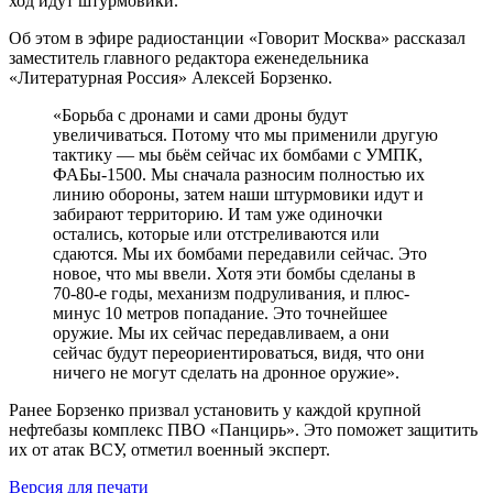
ход идут штурмовики.
Об этом в эфире радиостанции «Говорит Москва» рассказал
заместитель главного редактора еженедельника
«Литературная Россия» Алексей Борзенко.
«Борьба с дронами и сами дроны будут
увеличиваться. Потому что мы применили другую
тактику — мы бьём сейчас их бомбами с УМПК,
ФАБы-1500. Мы сначала разносим полностью их
линию обороны, затем наши штурмовики идут и
забирают территорию. И там уже одиночки
остались, которые или отстреливаются или
сдаются. Мы их бомбами передавили сейчас. Это
новое, что мы ввели. Хотя эти бомбы сделаны в
70-80-е годы, механизм подруливания, и плюс-
минус 10 метров попадание. Это точнейшее
оружие. Мы их сейчас передавливаем, а они
сейчас будут переориентироваться, видя, что они
ничего не могут сделать на дронное оружие».
Ранее Борзенко призвал установить у каждой крупной
нефтебазы комплекс ПВО «Панцирь». Это поможет защитить
их от атак ВСУ, отметил военный эксперт.
Версия для печати