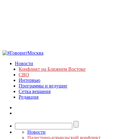
Новости
Конфликт на Ближнем Востоке
СВО
Интервью
Программы и ведущие
Сетка вещания
Редакция
Новости
Палестино-израильский конфликт