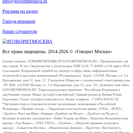
info@govoritmoskva.ru
Реклама на радио
Города вещания
Наши слушатели
Все права защищены. 2014-2026 © «Говорит Москва»
Сетевое издание «ГОВОРИТМОСКВА.РУ/GOVORITMOSKVA.RU». Предназначено для
лиц старше 16 лет. Свидетельство о регистрации СМИ Эл № 77-64961 от 04 марта 2016
года выдано Федеральной службой по надзору в сфере связи, информационных
технологий и массовых коммуникаций (Роскомнадзор). Адрес: 123298, Москва, ул. 3-я
Хорошевская, дом 12, пом. 22. Учредитель Общество с ограниченной ответственностью
«РУ ФМ» (123298 Москва, ул. 3-я Хорошевская, дом 12, пом. 22). Доменное имя сайта
GOVORITMOSKVA.RU. Территория распространения – Российская Федерация и
зарубежные страны. Языки: русский и английский. Главный редактор Бабаян Роман
Георгиевич. Email: info@govoritmoskva.ru. Номер телефона: +7 (495) 950-62-26
*Экстремистские и террористические организации, запрещенные в Российской
Федерации: «Правый сектор», «Украинская повстанческая армия» (УПА), «ИГИЛ»,
«Джабхат Фатх аш-Шам» (бывшая «Джабхат ан-Нусра», «Джебхат ан-Нусра»),
Коалиция исламских группировок «Хайят Тахрир аш-Шам», Национал-Большевистская
партия, «Аль-Каида», «УНА-УНСО», «Талибан», «Меджлис крымско-татарского
народа», «Свидетели Иеговы», «Мизантропик Дивижн», «Братство» Корчинского,
«Артподготовка», Религиозная организация «Управленческий центр Свидетелей Иеговы