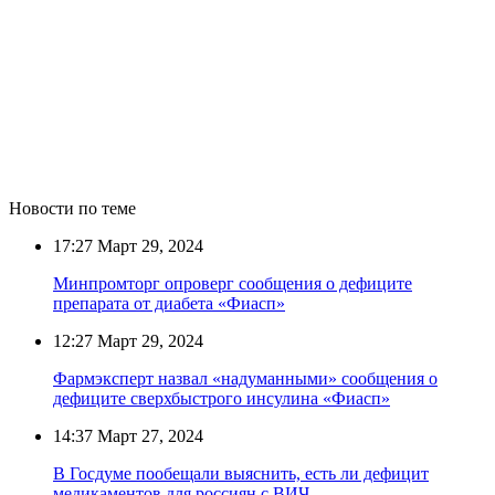
Новости по теме
17:27
Март 29, 2024
Минпромторг опроверг сообщения о дефиците
препарата от диабета «Фиасп»
12:27
Март 29, 2024
Фармэксперт назвал «надуманными» сообщения о
дефиците сверхбыстрого инсулина «Фиасп»
14:37
Март 27, 2024
В Госдуме пообещали выяснить, есть ли дефицит
медикаментов для россиян с ВИЧ