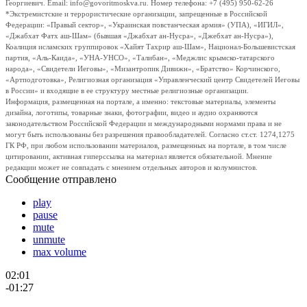
Георгиевич. Email: info@govoritmoskva.ru. Номер телефона: +7 (495) 950-62-26
*Экстремистские и террористические организации, запрещенные в Российской
Федерации: «Правый сектор», «Украинская повстанческая армия» (УПА), «ИГИЛ»,
«Джабхат Фатх аш-Шам» (бывшая «Джабхат ан-Нусра», «Джебхат ан-Нусра»),
Коалиция исламских группировок «Хайят Тахрир аш-Шам», Национал-Большевистская
партия, «Аль-Каида», «УНА-УНСО», «Талибан», «Меджлис крымско-татарского
народа», «Свидетели Иеговы», «Мизантропик Дивижн», «Братство» Корчинского,
«Артподготовка», Религиозная организация «Управленческий центр Свидетелей Иеговы
в России» и входящие в ее структуру местные религиозные организации.
Информация, размещенная на портале, а именно: текстовые материалы, элементы
дизайна, логотипы, товарные знаки, фотографии, видео и аудио охраняются
законодательством Российской Федерации и международными нормами права и не
могут быть использованы без разрешения правообладателей. Согласно ст.ст. 1274,1275
ГК РФ, при любом использовании материалов, размещенных на портале, в том числе
цитировании, активная гиперссылка на материал является обязательной. Мнение
редакции может не совпадать с мнением отдельных авторов и колумнистов.
Сообщение отправлено
play
pause
mute
unmute
max volume
02:01
-01:27