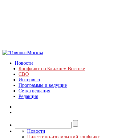
Новости
Конфликт на Ближнем Востоке
СВО
Интервью
Программы и ведущие
Сетка вещания
Редакция
Новости
Палестино-израильский конфликт