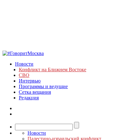
Новости
Конфликт на Ближнем Востоке
СВО
Интервью
Программы и ведущие
Сетка вещания
Редакция
Новости
Палестино-израильский конфликт