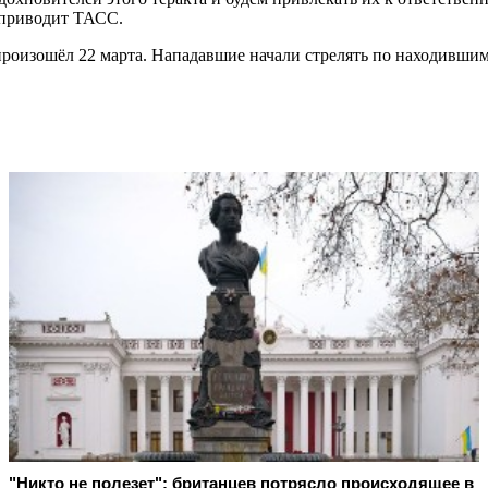
а приводит ТАСС.
роизошёл 22 марта. Нападавшие начали стрелять по находившимс
"Никто не полезет": британцев потрясло происходящее в