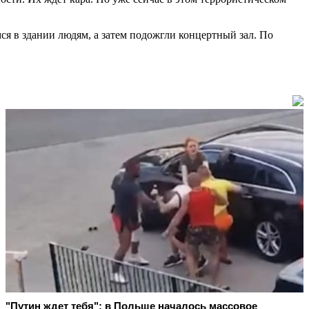
я в здании людям, а затем подожгли концертный зал. По
"Путин ждет тебя": в Польше началось массовое