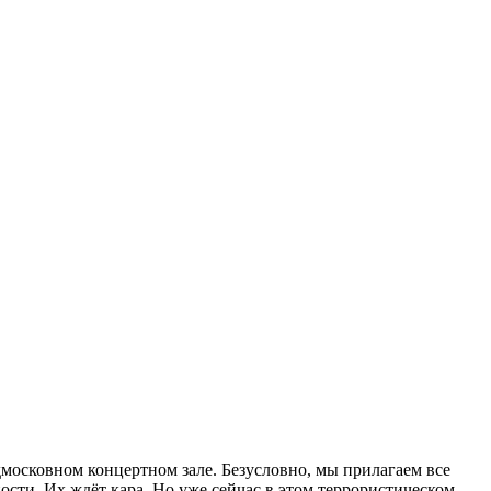
московном концертном зале. Безусловно, мы прилагаем все
ости. Их ждёт кара. Но уже сейчас в этом террористическом