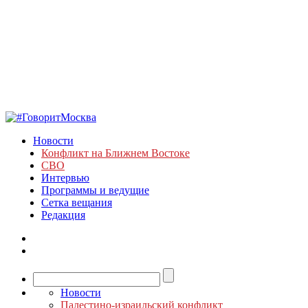
Новости
Конфликт на Ближнем Востоке
СВО
Интервью
Программы и ведущие
Сетка вещания
Редакция
Новости
Палестино-израильский конфликт