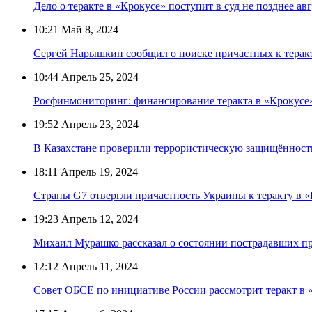
Дело о теракте в «Крокусе» поступит в суд не позднее ав
10:21
Май 8, 2024
Сергей Нарышкин сообщил о поиске причастных к теракт
10:44
Апрель 25, 2024
Росфинмониторинг: финансирование теракта в «Крокусе
19:52
Апрель 23, 2024
В Казахстане проверили террористическую защищённость
18:11
Апрель 19, 2024
Страны G7 отвергли причастность Украины к теракту в 
19:23
Апрель 12, 2024
Михаил Мурашко рассказал о состоянии пострадавших пр
12:12
Апрель 11, 2024
Совет ОБСЕ по инициативе России рассмотрит теракт в 