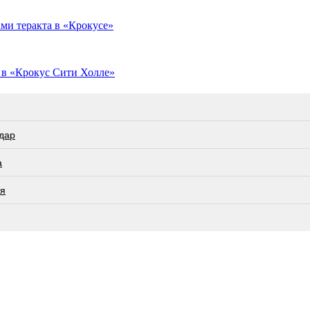
ми теракта в «Крокусе»
 в «Крокус Сити Холле»
дар
а
ся