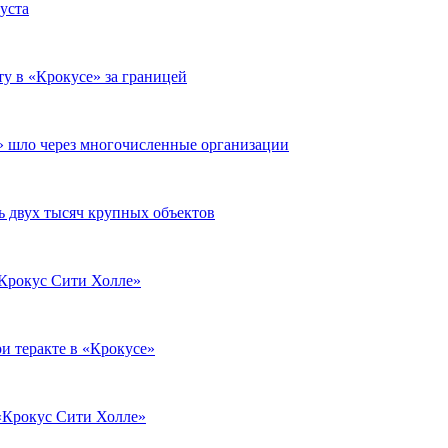
густа
у в «Крокусе» за границей
» шло через многочисленные организации
 двух тысяч крупных объектов
«Крокус Сити Холле»
и теракте в «Крокусе»
«Крокус Сити Холле»