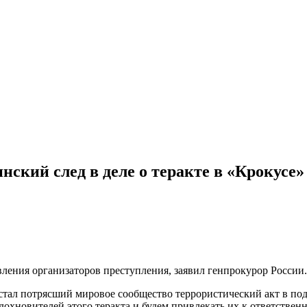
ский след в деле о теракте в «Крокусе»
ления организаторов преступления, заявил генпрокурор России.
стал потрясший мировое сообщество террористический акт в под
охновителей этого теракта и будем привлекать их к ответственн