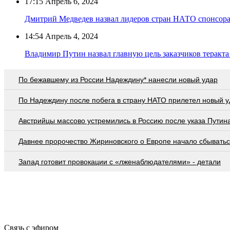
17:15
Апрель 6, 2024
Дмитрий Медведев назвал лидеров стран НАТО спонсора
14:54
Апрель 4, 2024
Владимир Путин назвал главную цель заказчиков теракта
По бежавшему из России Надеждину* нанесли новый удар
По Надеждину после побега в страну НАТО прилетел новый у
Австрийцы массово устремились в Россию после указа Путин
Давнее пророчество Жириновского о Европе начало сбывать
Запад готовит провокации с «лженаблюдателями» - детали
Связь с эфиром