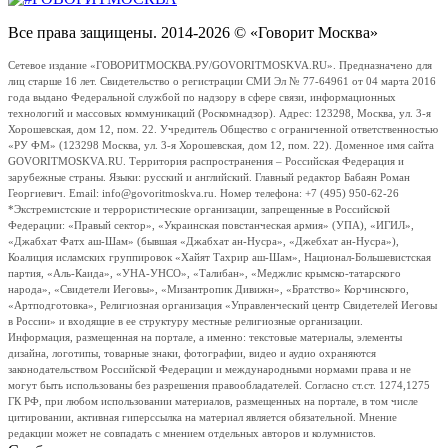
Все права защищены. 2014-2026 © «Говорит Москва»
Сетевое издание «ГОВОРИТМОСКВА.РУ/GOVORITMOSKVA.RU». Предназначено для
лиц старше 16 лет. Свидетельство о регистрации СМИ Эл № 77-64961 от 04 марта 2016
года выдано Федеральной службой по надзору в сфере связи, информационных
технологий и массовых коммуникаций (Роскомнадзор). Адрес: 123298, Москва, ул. 3-я
Хорошевская, дом 12, пом. 22. Учредитель Общество с ограниченной ответственностью
«РУ ФМ» (123298 Москва, ул. 3-я Хорошевская, дом 12, пом. 22). Доменное имя сайта
GOVORITMOSKVA.RU. Территория распространения – Российская Федерация и
зарубежные страны. Языки: русский и английский. Главный редактор Бабаян Роман
Георгиевич. Email: info@govoritmoskva.ru. Номер телефона: +7 (495) 950-62-26
*Экстремистские и террористические организации, запрещенные в Российской
Федерации: «Правый сектор», «Украинская повстанческая армия» (УПА), «ИГИЛ»,
«Джабхат Фатх аш-Шам» (бывшая «Джабхат ан-Нусра», «Джебхат ан-Нусра»),
Коалиция исламских группировок «Хайят Тахрир аш-Шам», Национал-Большевистская
партия, «Аль-Каида», «УНА-УНСО», «Талибан», «Меджлис крымско-татарского
народа», «Свидетели Иеговы», «Мизантропик Дивижн», «Братство» Корчинского,
«Артподготовка», Религиозная организация «Управленческий центр Свидетелей Иеговы
в России» и входящие в ее структуру местные религиозные организации.
Информация, размещенная на портале, а именно: текстовые материалы, элементы
дизайна, логотипы, товарные знаки, фотографии, видео и аудио охраняются
законодательством Российской Федерации и международными нормами права и не
могут быть использованы без разрешения правообладателей. Согласно ст.ст. 1274,1275
ГК РФ, при любом использовании материалов, размещенных на портале, в том числе
цитировании, активная гиперссылка на материал является обязательной. Мнение
редакции может не совпадать с мнением отдельных авторов и колумнистов.