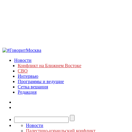
Новости
Конфликт на Ближнем Востоке
СВО
Интервью
Программы и ведущие
Сетка вещания
Редакция
Новости
Палестино-израильский конфликт