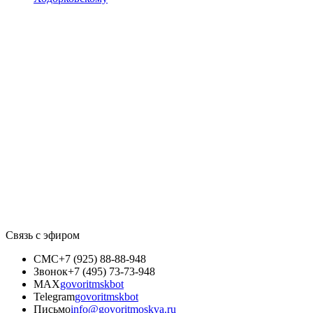
Связь с эфиром
СМС
+7 (925) 88-88-948
Звонок
+7 (495) 73-73-948
MAX
govoritmskbot
Telegram
govoritmskbot
Письмо
info@govoritmoskva.ru