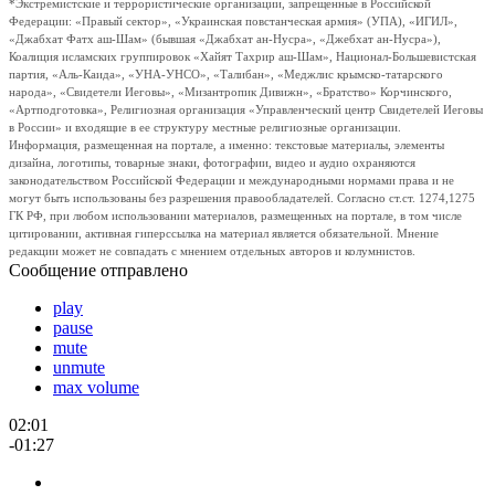
*Экстремистские и террористические организации, запрещенные в Российской
Федерации: «Правый сектор», «Украинская повстанческая армия» (УПА), «ИГИЛ»,
«Джабхат Фатх аш-Шам» (бывшая «Джабхат ан-Нусра», «Джебхат ан-Нусра»),
Коалиция исламских группировок «Хайят Тахрир аш-Шам», Национал-Большевистская
партия, «Аль-Каида», «УНА-УНСО», «Талибан», «Меджлис крымско-татарского
народа», «Свидетели Иеговы», «Мизантропик Дивижн», «Братство» Корчинского,
«Артподготовка», Религиозная организация «Управленческий центр Свидетелей Иеговы
в России» и входящие в ее структуру местные религиозные организации.
Информация, размещенная на портале, а именно: текстовые материалы, элементы
дизайна, логотипы, товарные знаки, фотографии, видео и аудио охраняются
законодательством Российской Федерации и международными нормами права и не
могут быть использованы без разрешения правообладателей. Согласно ст.ст. 1274,1275
ГК РФ, при любом использовании материалов, размещенных на портале, в том числе
цитировании, активная гиперссылка на материал является обязательной. Мнение
редакции может не совпадать с мнением отдельных авторов и колумнистов.
Сообщение отправлено
play
pause
mute
unmute
max volume
02:01
-01:27