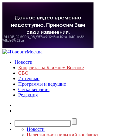
Новости
Конфликт на Ближнем Востоке
СВО
Интервью
Программы и ведущие
Сетка вещания
Редакция
Новости
Палестино-израильский конфликт