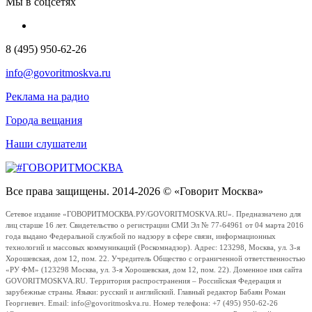
Мы в соцсетях
8 (495) 950-62-26
info@govoritmoskva.ru
Реклама на радио
Города вещания
Наши слушатели
Все права защищены. 2014-2026 © «Говорит Москва»
Сетевое издание «ГОВОРИТМОСКВА.РУ/GOVORITMOSKVA.RU». Предназначено для
лиц старше 16 лет. Свидетельство о регистрации СМИ Эл № 77-64961 от 04 марта 2016
года выдано Федеральной службой по надзору в сфере связи, информационных
технологий и массовых коммуникаций (Роскомнадзор). Адрес: 123298, Москва, ул. 3-я
Хорошевская, дом 12, пом. 22. Учредитель Общество с ограниченной ответственностью
«РУ ФМ» (123298 Москва, ул. 3-я Хорошевская, дом 12, пом. 22). Доменное имя сайта
GOVORITMOSKVA.RU. Территория распространения – Российская Федерация и
зарубежные страны. Языки: русский и английский. Главный редактор Бабаян Роман
Георгиевич. Email: info@govoritmoskva.ru. Номер телефона: +7 (495) 950-62-26