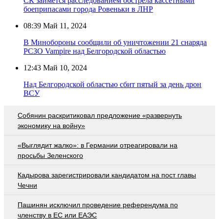
СК займётся расследованием обстрела кассетными
боеприпасами города Ровеньки в ЛНР
08:39
Май 11, 2024
В Минобороны сообщили об уничтожении 21 снаряда
РСЗО Vampire над Белгородской областью
12:43
Май 10, 2024
Над Белгородской областью сбит пятый за день дрон
ВСУ
Собянин раскритиковал предложение «развернуть
экономику на войну»
«Выглядит жалко»: в Германии отреагировали на
просьбы Зеленского
Кадырова зарегистрировали кандидатом на пост главы
Чечни
Пашинян исключил проведение референдума по
членству в ЕС или ЕАЭС