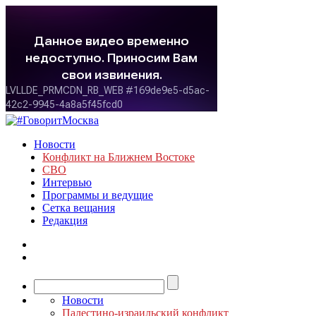
Новости
Конфликт на Ближнем Востоке
СВО
Интервью
Программы и ведущие
Сетка вещания
Редакция
Новости
Палестино-израильский конфликт