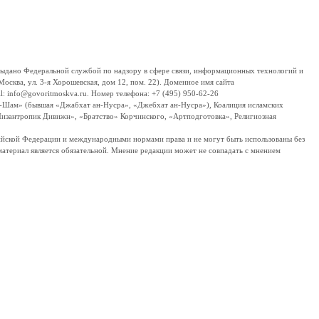
дано Федеральной службой по надзору в сфере связи, информационных технологий и
сква, ул. 3-я Хорошевская, дом 12, пом. 22). Доменное имя сайта
 info@govoritmoskva.ru. Номер телефона: +7 (495) 950-62-26
ш-Шам» (бывшая «Джабхат ан-Нусра», «Джебхат ан-Нусра»), Коалиция исламских
изантропик Дивижн», «Братство» Корчинского, «Артподготовка», Религиозная
ссийской Федерации и международными нормами права и не могут быть использованы без
материал является обязательной. Мнение редакции может не совпадать с мнением