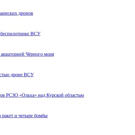
аинских дронов
 беспилотнике ВСУ
акваторией Чёрного моря
астью дроне ВСУ
ов РСЗО «Ольха» над Курской областью
о ракет и четыре бомбы