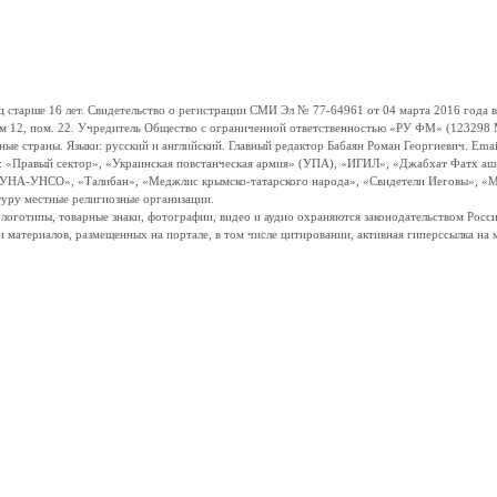
ше 16 лет. Свидетельство о регистрации СМИ Эл № 77-64961 от 04 марта 2016 года вы
ом 12, пом. 22. Учредитель Общество с ограниченной ответственностью «РУ ФМ» (123298 Мо
траны. Языки: русский и английский. Главный редактор Бабаян Роман Георгиевич. Email:
и: «Правый сектор», «Украинская повстанческая армия» (УПА), «ИГИЛ», «Джабхат Фатх а
«УНА-УНСО», «Талибан», «Меджлис крымско-татарского народа», «Свидетели Иеговы», «М
туру местные религиозные организации.
, логотипы, товарные знаки, фотографии, видео и аудио охраняются законодательством Ро
и материалов, размещенных на портале, в том числе цитировании, активная гиперссылка на 