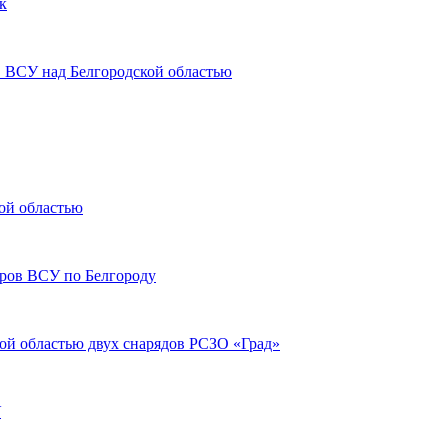
к
 ВСУ над Белгородской областью
ой областью
аров ВСУ по Белгороду
ой областью двух снарядов РСЗО «Град»
У