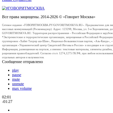
Все права защищены. 2014-2026 © «Говорит Москва»
Сетевое издание «ГОВОРИТМОСКВА.РУ/GOVORITMOSKVA.RU». Предназначено для лиц стар
массовых коммуникаций (Роскомнадзор). Адрес: 123298, Москва, ул. 3-я Хорошевская, д
GOVORITMOSKVA.RU. Территория распространения – Российская Федерация и зарубежные с
*Экстремистские и террористические организации, запрещенные в Российской Федераци
группировок «Хайят Тахрир аш-Шам», Национал-Большевистская партия, «Аль-Каида», 
организация «Управленческий центр Свидетелей Иеговы в России» и входящие в ее струк
Информация, размещенная на портале, а именно: текстовые материалы, элементы дизайна
разрешения правообладателей. Согласно ст.ст. 1274,1275 ГК РФ, при любом использовани
отдельных авторов и колумнистов.
Сообщение отправлено
play
pause
mute
unmute
max volume
02:01
-01:27