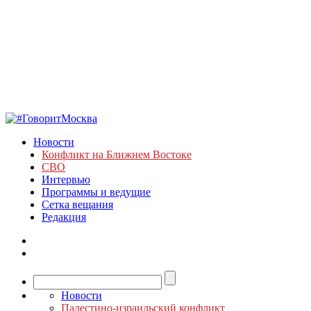
Новости
Конфликт на Ближнем Востоке
СВО
Интервью
Программы и ведущие
Сетка вещания
Редакция
Новости
Палестино-израильский конфликт