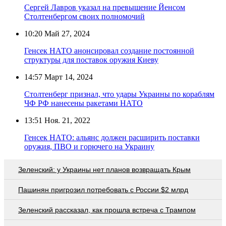
Сергей Лавров указал на превышение Йенсом
Столтенбергом своих полномочий
10:20
Май 27, 2024
Генсек НАТО анонсировал создание постоянной
структуры для поставок оружия Киеву
14:57
Март 14, 2024
Столтенберг признал, что удары Украины по кораблям
ЧФ РФ нанесены ракетами НАТО
13:51
Ноя. 21, 2022
Генсек НАТО: альянс должен расширить поставки
оружия, ПВО и горючего на Украину
Зеленский: у Украины нет планов возвращать Крым
Пашинян пригрозил потребовать c России $2 млрд
Зеленский рассказал, как прошла встреча с Трампом