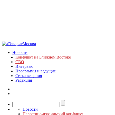
Новости
Конфликт на Ближнем Востоке
СВО
Интервью
Программы и ведущие
Сетка вещания
Редакция
Новости
Палестино-израильский конфликт