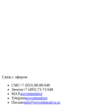
Связь с эфиром
СМС
+7 (925) 88-88-948
Звонок
+7 (495) 73-73-948
MAX
govoritmskbot
Telegram
govoritmskbot
Письмо
info@govoritmoskva.ru