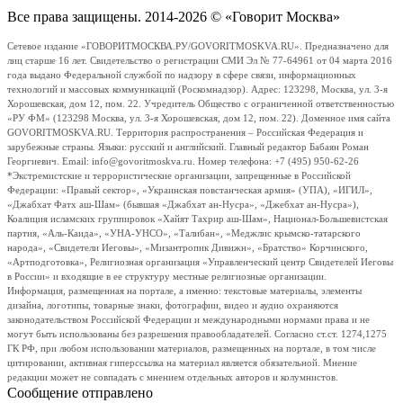
Все права защищены. 2014-2026 © «Говорит Москва»
Сетевое издание «ГОВОРИТМОСКВА.РУ/GOVORITMOSKVA.RU». Предназначено для
лиц старше 16 лет. Свидетельство о регистрации СМИ Эл № 77-64961 от 04 марта 2016
года выдано Федеральной службой по надзору в сфере связи, информационных
технологий и массовых коммуникаций (Роскомнадзор). Адрес: 123298, Москва, ул. 3-я
Хорошевская, дом 12, пом. 22. Учредитель Общество с ограниченной ответственностью
«РУ ФМ» (123298 Москва, ул. 3-я Хорошевская, дом 12, пом. 22). Доменное имя сайта
GOVORITMOSKVA.RU. Территория распространения – Российская Федерация и
зарубежные страны. Языки: русский и английский. Главный редактор Бабаян Роман
Георгиевич. Email: info@govoritmoskva.ru. Номер телефона: +7 (495) 950-62-26
*Экстремистские и террористические организации, запрещенные в Российской
Федерации: «Правый сектор», «Украинская повстанческая армия» (УПА), «ИГИЛ»,
«Джабхат Фатх аш-Шам» (бывшая «Джабхат ан-Нусра», «Джебхат ан-Нусра»),
Коалиция исламских группировок «Хайят Тахрир аш-Шам», Национал-Большевистская
партия, «Аль-Каида», «УНА-УНСО», «Талибан», «Меджлис крымско-татарского
народа», «Свидетели Иеговы», «Мизантропик Дивижн», «Братство» Корчинского,
«Артподготовка», Религиозная организация «Управленческий центр Свидетелей Иеговы
в России» и входящие в ее структуру местные религиозные организации.
Информация, размещенная на портале, а именно: текстовые материалы, элементы
дизайна, логотипы, товарные знаки, фотографии, видео и аудио охраняются
законодательством Российской Федерации и международными нормами права и не
могут быть использованы без разрешения правообладателей. Согласно ст.ст. 1274,1275
ГК РФ, при любом использовании материалов, размещенных на портале, в том числе
цитировании, активная гиперссылка на материал является обязательной. Мнение
редакции может не совпадать с мнением отдельных авторов и колумнистов.
Сообщение отправлено