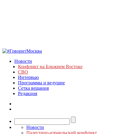
Новости
Конфликт на Ближнем Востоке
СВО
Интервью
Программы и ведущие
Сетка вещания
Редакция
Новости
Палестино-израильский конфликт