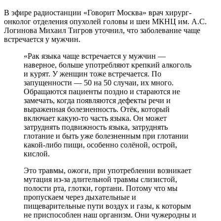
В эфире радиостанции «Говорит Москва» врач хирург-
онколог отделения опухолей головы и шеи МКНЦ им. А.С.
Логинова Михаил Тигров уточнил, что заболевание чаще
встречается у мужчин.
«Рак языка чаще встречается у мужчин —
наверное, больше употребляют крепкий алкоголь
и курят. У женщин тоже встречается. По
запущенности — 50 на 50 случаи, их много.
Обращаются пациенты поздно и стараются не
замечать, когда появляются дефекты речи и
выраженная болезненность. Отёк, который
включает какую-то часть языка. Он может
затруднять подвижность языка, затруднять
глотание и быть уже болезненным при глотании
какой-либо пищи, особенно солёной, острой,
кислой.
Это травмы, ожоги, при употреблении возникает
мутация из-за длительной травмы слизистой,
полости рта, глотки, гортани. Потому что мы
пропускаем через дыхательные и
пищеварительные пути воздух и газы, к которым
не приспособлен наш организм. Они чужеродны и