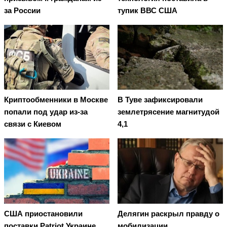
за России
тупик ВВС США
Криптообменники в Москве
В Туве зафиксировали
попали под удар из-за
землетрясение магнитудой
связи с Киевом
4,1
США приостановили
Делягин раскрыл правду о
поставки Patriot Украине
мобилизации