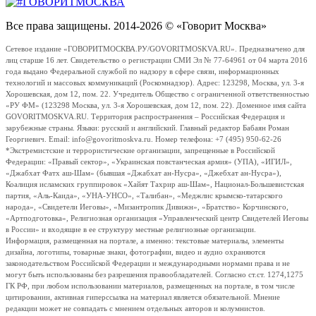
Все права защищены. 2014-2026 © «Говорит Москва»
Сетевое издание «ГОВОРИТМОСКВА.РУ/GOVORITMOSKVA.RU». Предназначено для
лиц старше 16 лет. Свидетельство о регистрации СМИ Эл № 77-64961 от 04 марта 2016
года выдано Федеральной службой по надзору в сфере связи, информационных
технологий и массовых коммуникаций (Роскомнадзор). Адрес: 123298, Москва, ул. 3-я
Хорошевская, дом 12, пом. 22. Учредитель Общество с ограниченной ответственностью
«РУ ФМ» (123298 Москва, ул. 3-я Хорошевская, дом 12, пом. 22). Доменное имя сайта
GOVORITMOSKVA.RU. Территория распространения – Российская Федерация и
зарубежные страны. Языки: русский и английский. Главный редактор Бабаян Роман
Георгиевич. Email: info@govoritmoskva.ru. Номер телефона: +7 (495) 950-62-26
*Экстремистские и террористические организации, запрещенные в Российской
Федерации: «Правый сектор», «Украинская повстанческая армия» (УПА), «ИГИЛ»,
«Джабхат Фатх аш-Шам» (бывшая «Джабхат ан-Нусра», «Джебхат ан-Нусра»),
Коалиция исламских группировок «Хайят Тахрир аш-Шам», Национал-Большевистская
партия, «Аль-Каида», «УНА-УНСО», «Талибан», «Меджлис крымско-татарского
народа», «Свидетели Иеговы», «Мизантропик Дивижн», «Братство» Корчинского,
«Артподготовка», Религиозная организация «Управленческий центр Свидетелей Иеговы
в России» и входящие в ее структуру местные религиозные организации.
Информация, размещенная на портале, а именно: текстовые материалы, элементы
дизайна, логотипы, товарные знаки, фотографии, видео и аудио охраняются
законодательством Российской Федерации и международными нормами права и не
могут быть использованы без разрешения правообладателей. Согласно ст.ст. 1274,1275
ГК РФ, при любом использовании материалов, размещенных на портале, в том числе
цитировании, активная гиперссылка на материал является обязательной. Мнение
редакции может не совпадать с мнением отдельных авторов и колумнистов.