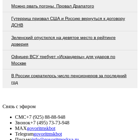
Можно рвать погоны. Провал Драпатого
Гутерриш призвал США и Россию вернуться к договору
ДСНВ
Зеленский опустился на девятое место в рейтинге
доверия
Офицер ВСУ требует «Искандеры» для ударов по
Москве
В России сократилось число пенсионеров за последний
год
Связь с эфиром
СМС
+7 (925) 88-88-948
Звонок
+7 (495) 73-73-948
MAX
govoritmskbot
Telegram
govoritmskbot
Письмо
info@govoritmoskva.ru