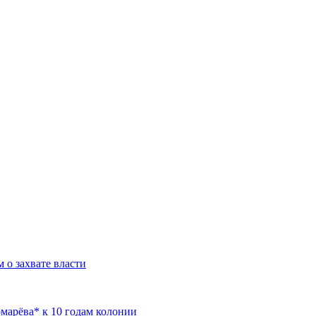
 о захвате власти
марёва* к 10 годам колонии