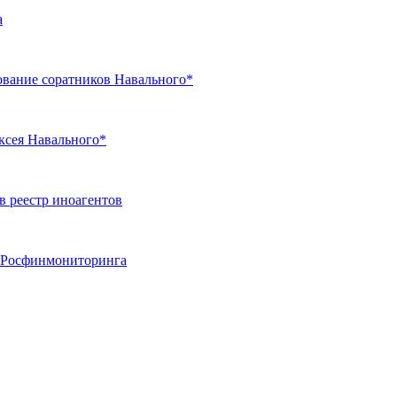
а
ование соратников Навального*
ксея Навального*
 реестр иноагентов
ь Росфинмониторинга