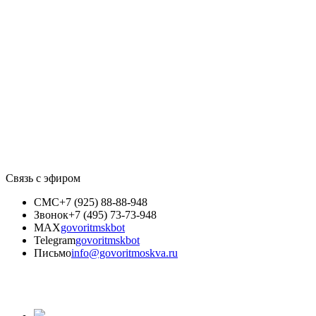
Связь с эфиром
СМС
+7 (925) 88-88-948
Звонок
+7 (495) 73-73-948
MAX
govoritmskbot
Telegram
govoritmskbot
Письмо
info@govoritmoskva.ru