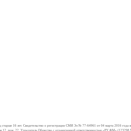
ше 16 лет. Свидетельство о регистрации СМИ Эл № 77-64961 от 04 марта 2016 года вы
ом 12, пом. 22. Учредитель Общество с ограниченной ответственностью «РУ ФМ» (123298 Мо