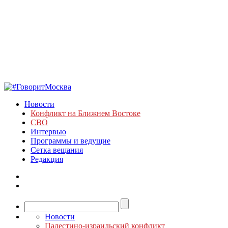
Новости
Конфликт на Ближнем Востоке
СВО
Интервью
Программы и ведущие
Сетка вещания
Редакция
Новости
Палестино-израильский конфликт