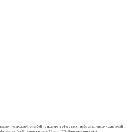
дано Федеральной службой по надзору в сфере связи, информационных технологий и
сква, ул. 3-я Хорошевская, дом 12, пом. 22). Доменное имя сайта