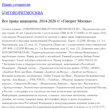
Наши слушатели
Все права защищены. 2014-2026 © «Говорит Москва»
Сетевое издание «ГОВОРИТМОСКВА.РУ/GOVORITMOSKVA.RU». Предназначено для
лиц старше 16 лет. Свидетельство о регистрации СМИ Эл № 77-64961 от 04 марта 2016
года выдано Федеральной службой по надзору в сфере связи, информационных
технологий и массовых коммуникаций (Роскомнадзор). Адрес: 123298, Москва, ул. 3-я
Хорошевская, дом 12, пом. 22. Учредитель Общество с ограниченной ответственностью
«РУ ФМ» (123298 Москва, ул. 3-я Хорошевская, дом 12, пом. 22). Доменное имя сайта
GOVORITMOSKVA.RU. Территория распространения – Российская Федерация и
зарубежные страны. Языки: русский и английский. Главный редактор Бабаян Роман
Георгиевич. Email: info@govoritmoskva.ru. Номер телефона: +7 (495) 950-62-26
*Экстремистские и террористические организации, запрещенные в Российской
Федерации: «Правый сектор», «Украинская повстанческая армия» (УПА), «ИГИЛ»,
«Джабхат Фатх аш-Шам» (бывшая «Джабхат ан-Нусра», «Джебхат ан-Нусра»),
Коалиция исламских группировок «Хайят Тахрир аш-Шам», Национал-Большевистская
партия, «Аль-Каида», «УНА-УНСО», «Талибан», «Меджлис крымско-татарского
народа», «Свидетели Иеговы», «Мизантропик Дивижн», «Братство» Корчинского,
«Артподготовка», Религиозная организация «Управленческий центр Свидетелей Иеговы
в России» и входящие в ее структуру местные религиозные организации.
Информация, размещенная на портале, а именно: текстовые материалы, элементы
дизайна, логотипы, товарные знаки, фотографии, видео и аудио охраняются
законодательством Российской Федерации и международными нормами права и не
могут быть использованы без разрешения правообладателей. Согласно ст.ст. 1274,1275