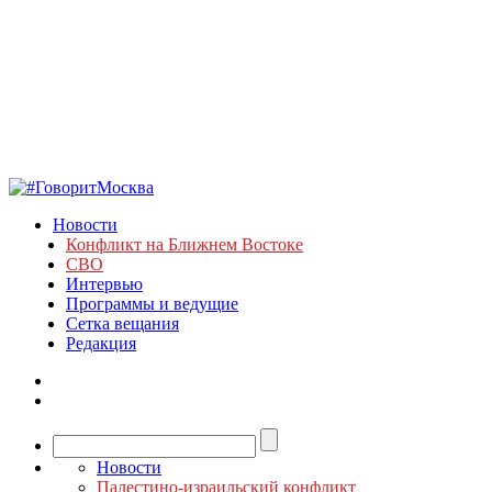
Новости
Конфликт на Ближнем Востоке
СВО
Интервью
Программы и ведущие
Сетка вещания
Редакция
Новости
Палестино-израильский конфликт