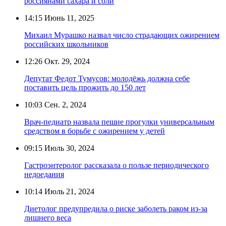
россиянами сахара и соли
14:15
Июнь 11, 2025
Михаил Мурашко назвал число страдающих ожирением
российских школьников
12:26
Окт. 29, 2024
Депутат Федот Тумусов: молодёжь должна себе
поставить цель прожить до 150 лет
10:03
Сен. 2, 2024
Врач-педиатр назвала пешие прогулки универсальным
средством в борьбе с ожирением у детей
09:15
Июль 30, 2024
Гастроэнтеролог рассказала о пользе периодического
недоедания
10:14
Июль 21, 2024
Диетолог предупредила о риске заболеть раком из-за
лишнего веса