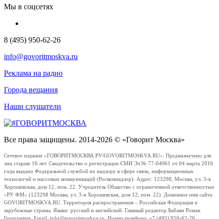
Мы в соцсетях
8 (495) 950-62-26
info@govoritmoskva.ru
Реклама на радио
Города вещания
Наши слушатели
Все права защищены. 2014-2026 © «Говорит Москва»
Сетевое издание «ГОВОРИТМОСКВА.РУ/GOVORITMOSKVA.RU». Предназначено для
лиц старше 16 лет. Свидетельство о регистрации СМИ Эл № 77-64961 от 04 марта 2016
года выдано Федеральной службой по надзору в сфере связи, информационных
технологий и массовых коммуникаций (Роскомнадзор). Адрес: 123298, Москва, ул. 3-я
Хорошевская, дом 12, пом. 22. Учредитель Общество с ограниченной ответственностью
«РУ ФМ» (123298 Москва, ул. 3-я Хорошевская, дом 12, пом. 22). Доменное имя сайта
GOVORITMOSKVA.RU. Территория распространения – Российская Федерация и
зарубежные страны. Языки: русский и английский. Главный редактор Бабаян Роман
Георгиевич. Email: info@govoritmoskva.ru. Номер телефона: +7 (495) 950-62-26