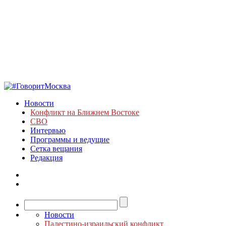
Новости
Конфликт на Ближнем Востоке
СВО
Интервью
Программы и ведущие
Сетка вещания
Редакция
Новости
Палестино-израильский конфликт