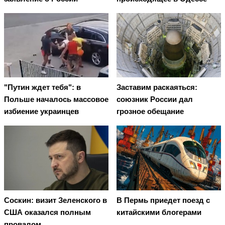
"Путин ждет тебя": в
Заставим раскаяться:
Польше началось массовое
союзник России дал
избиение украинцев
грозное обещание
Соскин: визит Зеленского в
В Пермь приедет поезд с
США оказался полным
китайскими блогерами
провалом