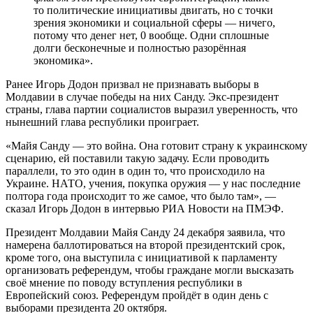
то политические инициативы двигать, но с точки
зрения экономики и социальной сферы — ничего,
потому что денег нет, 0 вообще. Одни сплошные
долги бесконечные и полностью разорённая
экономика».
Ранее Игорь Додон призвал не признавать выборы в
Молдавии в случае победы на них Санду. Экс-президент
страны, глава партии социалистов выразил уверенность, что
нынешний глава республики проиграет.
«Майя Санду — это война. Она готовит страну к украинскому
сценарию, ей поставили такую задачу. Если проводить
параллели, то это один в один то, что происходило на
Украине. НАТО, учения, покупка оружия — у нас последние
полтора года происходит то же самое, что было там», —
сказал Игорь Додон в интервью РИА Новости на ПМЭФ.
Президент Молдавии Майя Санду 24 декабря заявила, что
намерена баллотироваться на второй президентский срок,
кроме того, она выступила с инициативой к парламенту
организовать референдум, чтобы граждане могли высказать
своё мнение по поводу вступления республики в
Европейский союз. Референдум пройдёт в один день с
выборами президента 20 октября.