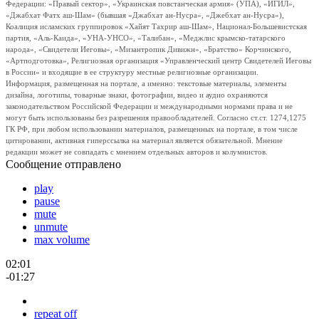
Федерации: «Правый сектор», «Украинская повстанческая армия» (УПА), «ИГИЛ»,
«Джабхат Фатх аш-Шам» (бывшая «Джабхат ан-Нусра», «Джебхат ан-Нусра»),
Коалиция исламских группировок «Хайят Тахрир аш-Шам», Национал-Большевистская
партия, «Аль-Каида», «УНА-УНСО», «Талибан», «Меджлис крымско-татарского
народа», «Свидетели Иеговы», «Мизантропик Дивижн», «Братство» Корчинского,
«Артподготовка», Религиозная организация «Управленческий центр Свидетелей Иеговы
в России» и входящие в ее структуру местные религиозные организации.
Информация, размещенная на портале, а именно: текстовые материалы, элементы
дизайна, логотипы, товарные знаки, фотографии, видео и аудио охраняются
законодательством Российской Федерации и международными нормами права и не
могут быть использованы без разрешения правообладателей. Согласно ст.ст. 1274,1275
ГК РФ, при любом использовании материалов, размещенных на портале, в том числе
цитировании, активная гиперссылка на материал является обязательной. Мнение
редакции может не совпадать с мнением отдельных авторов и колумнистов.
Сообщение отправлено
play
pause
mute
unmute
max volume
02:01
-01:27
repeat off