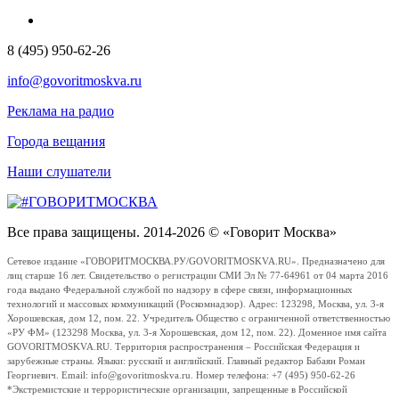
8 (495) 950-62-26
info@govoritmoskva.ru
Реклама на радио
Города вещания
Наши слушатели
Все права защищены. 2014-2026 © «Говорит Москва»
Сетевое издание «ГОВОРИТМОСКВА.РУ/GOVORITMOSKVA.RU». Предназначено для
лиц старше 16 лет. Свидетельство о регистрации СМИ Эл № 77-64961 от 04 марта 2016
года выдано Федеральной службой по надзору в сфере связи, информационных
технологий и массовых коммуникаций (Роскомнадзор). Адрес: 123298, Москва, ул. 3-я
Хорошевская, дом 12, пом. 22. Учредитель Общество с ограниченной ответственностью
«РУ ФМ» (123298 Москва, ул. 3-я Хорошевская, дом 12, пом. 22). Доменное имя сайта
GOVORITMOSKVA.RU. Территория распространения – Российская Федерация и
зарубежные страны. Языки: русский и английский. Главный редактор Бабаян Роман
Георгиевич. Email: info@govoritmoskva.ru. Номер телефона: +7 (495) 950-62-26
*Экстремистские и террористические организации, запрещенные в Российской