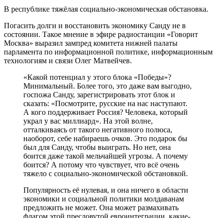
В республике тяжёлая социально-экономическая обстановка.
Погасить долги и восстановить экономику Санду не в
состоянии. Такое мнение в эфире радиостанции «Говорит
Москва» выразил зампред комитета нижней палаты
парламента по информационной политике, информационным
технологиям и связи Олег Матвейчев.
«Какой потенциал у этого блока «Победы»?
Минимальный. Более того, это даже вам выгодно,
госпожа Санду, зарегистрировать этот блок и
сказать: «Посмотрите, русские на нас наступают.
А кого поддерживает Россия? Человека, который
украл у вас миллиард». На этой волне,
отталкиваясь от такого негативного полюса,
наоборот, себе набираешь очков. Это подарок бы
был для Санду, чтобы выиграть. Но нет, она
боится даже такой мельчайшей угрозы. А почему
боится? А потому что чувствует, что всё очень
тяжело с социально-экономической обстановкой.
Популярность её нулевая, и она ничего в области
экономики и социальной политики молдаванам
предложить не может. Она может размахивать
флагом этой пресловутой евроинтеграции, какие-