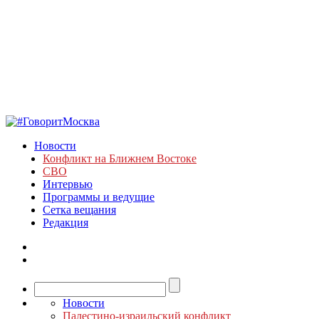
Новости
Конфликт на Ближнем Востоке
СВО
Интервью
Программы и ведущие
Сетка вещания
Редакция
Новости
Палестино-израильский конфликт