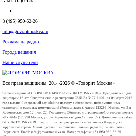
Мы в соцсетях
8 (495) 950-62-26
info@govoritmoskva.ru
Реклама на радио
Города вещания
Наши слушатели
Все права защищены. 2014-2026 © «Говорит Москва»
Сетевое издание «ГОВОРИТМОСКВА.РУ/GOVORITMOSKVA.RU». Предназначено для
лиц старше 16 лет. Свидетельство о регистрации СМИ Эл № 77-64961 от 04 марта 2016
года выдано Федеральной службой по надзору в сфере связи, информационных
технологий и массовых коммуникаций (Роскомнадзор). Адрес: 123298, Москва, ул. 3-я
Хорошевская, дом 12, пом. 22. Учредитель Общество с ограниченной ответственностью
«РУ ФМ» (123298 Москва, ул. 3-я Хорошевская, дом 12, пом. 22). Доменное имя сайта
GOVORITMOSKVA.RU. Территория распространения – Российская Федерация и
зарубежные страны. Языки: русский и английский. Главный редактор Бабаян Роман
Георгиевич. Email: info@govoritmoskva.ru. Номер телефона: +7 (495) 950-62-26