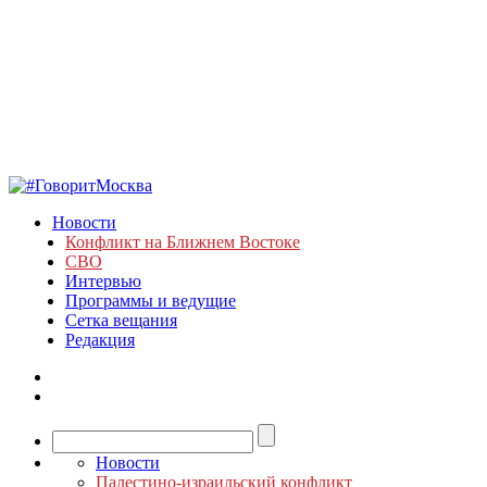
Новости
Конфликт на Ближнем Востоке
СВО
Интервью
Программы и ведущие
Сетка вещания
Редакция
Новости
Палестино-израильский конфликт