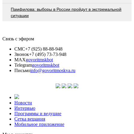
Памфилова: выборы в России пройдут в экстремальной
ситуации
Связь с эфиром
СМС
+7 (925) 88-88-948
Звонок
+7 (495) 73-73-948
MAX
govoritmskbot
Telegram
govoritmskbot
Письмо
info@govoritmoskva.ru
Новости
Интервью
Программы и ведущие
Сетка вещания
Мобильное приложение