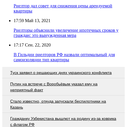
Риелтор дал совет для снижения цены арендуемой
квартиры
17:59
Май 13, 2021
Риелторы объяснили увеличение ипотечных сроков у
граждан: это вынужденная мера
17:17
Сен. 22, 2020
В Гильдии риелторов РФ назвали оптимальный для
самоизоляции тип квартиры
Туск заявил о решающих днях украинского конфликта
Путин на встрече с Воробьёвым указал ему на
неприятный факт
Стало известно, откуда запускали беспилотники на
Казань
Гражданку Узбекистана вышлют на родину из-за коврика
с флагом РФ