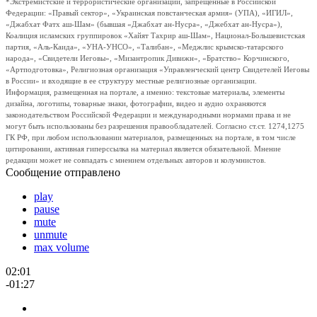
*Экстремистские и террористические организации, запрещенные в Российской
Федерации: «Правый сектор», «Украинская повстанческая армия» (УПА), «ИГИЛ»,
«Джабхат Фатх аш-Шам» (бывшая «Джабхат ан-Нусра», «Джебхат ан-Нусра»),
Коалиция исламских группировок «Хайят Тахрир аш-Шам», Национал-Большевистская
партия, «Аль-Каида», «УНА-УНСО», «Талибан», «Меджлис крымско-татарского
народа», «Свидетели Иеговы», «Мизантропик Дивижн», «Братство» Корчинского,
«Артподготовка», Религиозная организация «Управленческий центр Свидетелей Иеговы
в России» и входящие в ее структуру местные религиозные организации.
Информация, размещенная на портале, а именно: текстовые материалы, элементы
дизайна, логотипы, товарные знаки, фотографии, видео и аудио охраняются
законодательством Российской Федерации и международными нормами права и не
могут быть использованы без разрешения правообладателей. Согласно ст.ст. 1274,1275
ГК РФ, при любом использовании материалов, размещенных на портале, в том числе
цитировании, активная гиперссылка на материал является обязательной. Мнение
редакции может не совпадать с мнением отдельных авторов и колумнистов.
Сообщение отправлено
play
pause
mute
unmute
max volume
02:01
-01:27