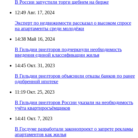
В России запустили торги щебнем на бирже
12:49
Авг. 17, 2024
Эксперт по недвижимости рассказал о высоком спросе
на апартаменты среди молодёжи
14:38
Май 16, 2024
В Гильдии риелторов подчеркнули необходимость
введения единой классификации жилья
14:45
Окт. 31, 2023
В Гильдии риелторов объяснили отказы банков по ранее
одобренной ипотеке
11:19
Окт. 25, 2023
В Гильдии риелторов России указали на необходимость
учёта квартиросъёмщиков
14:41
Окт. 7, 2023
В Госдуме разработали законопроект о запрете рекламы
апартаментов как жилья