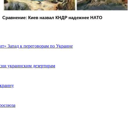
Сравнение: Киев назвал КНДР надежнее НАТО
т» Запад к переговорам по Украине
сии украинским дезертирам
Украину
росоюза