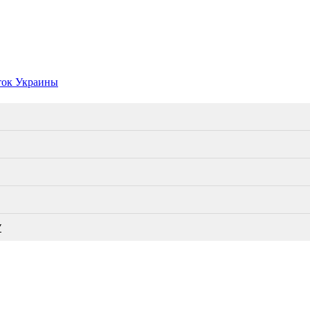
ток Украины
У