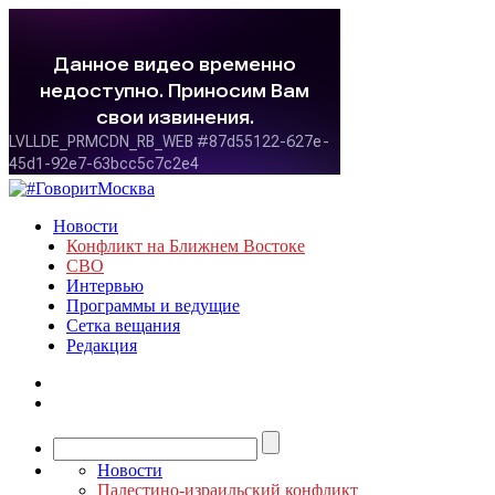
Новости
Конфликт на Ближнем Востоке
СВО
Интервью
Программы и ведущие
Сетка вещания
Редакция
Новости
Палестино-израильский конфликт