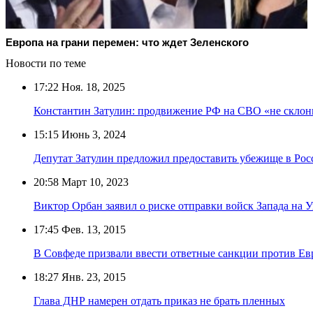
Европа на грани перемен: что ждет Зеленского
Новости по теме
17:22
Ноя. 18, 2025
Константин Затулин: продвижение РФ на СВО «не склони
15:15
Июнь 3, 2024
Депутат Затулин предложил предоставить убежище в Рос
20:58
Март 10, 2023
Виктор Орбан заявил о риске отправки войск Запада на 
17:45
Фев. 13, 2015
В Совфеде призвали ввести ответные санкции против Ев
18:27
Янв. 23, 2015
Глава ДНР намерен отдать приказ не брать пленных