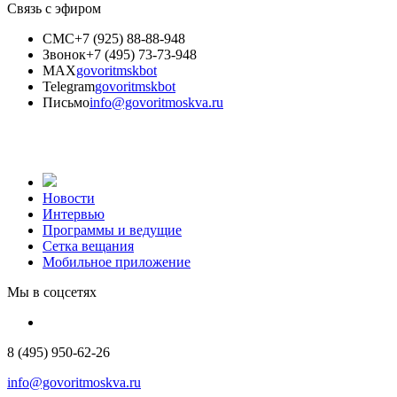
Связь с эфиром
СМС
+7 (925) 88-88-948
Звонок
+7 (495) 73-73-948
MAX
govoritmskbot
Telegram
govoritmskbot
Письмо
info@govoritmoskva.ru
Новости
Интервью
Программы и ведущие
Сетка вещания
Мобильное приложение
Мы в соцсетях
8 (495) 950-62-26
info@govoritmoskva.ru