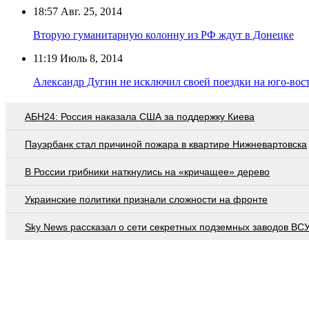
18:57
Авг. 25, 2014
Вторую гуманитарную колонну из РФ ждут в Донецке
11:19
Июль 8, 2014
Александр Дугин не исключил своей поездки на юго-вос
АБН24: Россия наказала США за поддержку Киева
Пауэрбанк стал причиной пожара в квартире Нижневартовска
В России грибники наткнулись на «кричащее» дерево
Украинские политики признали сложности на фронте
Sky News рассказал о сети секретных подземных заводов ВС