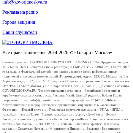
info@govoritmoskva.ru
Реклама на радио
Города вещания
Наши слушатели
Все права защищены. 2014-2026 © «Говорит Москва»
Сетевое издание «ГОВОРИТМОСКВА.РУ/GOVORITMOSKVA.RU». Предназначено для
лиц старше 16 лет. Свидетельство о регистрации СМИ Эл № 77-64961 от 04 марта 2016
года выдано Федеральной службой по надзору в сфере связи, информационных
технологий и массовых коммуникаций (Роскомнадзор). Адрес: 123298, Москва, ул. 3-я
Хорошевская, дом 12, пом. 22. Учредитель Общество с ограниченной ответственностью
«РУ ФМ» (123298 Москва, ул. 3-я Хорошевская, дом 12, пом. 22). Доменное имя сайта
GOVORITMOSKVA.RU. Территория распространения – Российская Федерация и
зарубежные страны. Языки: русский и английский. Главный редактор Бабаян Роман
Георгиевич. Email: info@govoritmoskva.ru. Номер телефона: +7 (495) 950-62-26
*Экстремистские и террористические организации, запрещенные в Российской
Федерации: «Правый сектор», «Украинская повстанческая армия» (УПА), «ИГИЛ»,
«Джабхат Фатх аш-Шам» (бывшая «Джабхат ан-Нусра», «Джебхат ан-Нусра»),
Коалиция исламских группировок «Хайят Тахрир аш-Шам», Национал-Большевистская
партия, «Аль-Каида», «УНА-УНСО», «Талибан», «Меджлис крымско-татарского
народа», «Свидетели Иеговы», «Мизантропик Дивижн», «Братство» Корчинского,