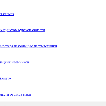
х схемах
х пунктов Курской области
ь потеряли большую часть техники
мецких наёмников
Ахмат»
ласти от лица мэра