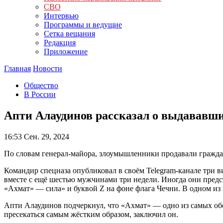
СВО
Интервью
Программы и ведущие
Сетка вещания
Редакция
Приложение
Главная
Новости
Общество
В России
Апти Алаудинов рассказал о выдававши
16:53
Сен. 29, 2024
По словам генерал-майора, злоумышленники продавали гражда
Командир спецназа опубликовал в своём Telegram-канале три в
вместе с ещё шестью мужчинами три недели. Иногда они предс
«Ахмат» — сила» и буквой Z на фоне флага Чечни. В одном из
Апти Алаудинов подчеркнул, что «Ахмат» — одно из самых обе
пресекаться самым жёстким образом, заключил он.