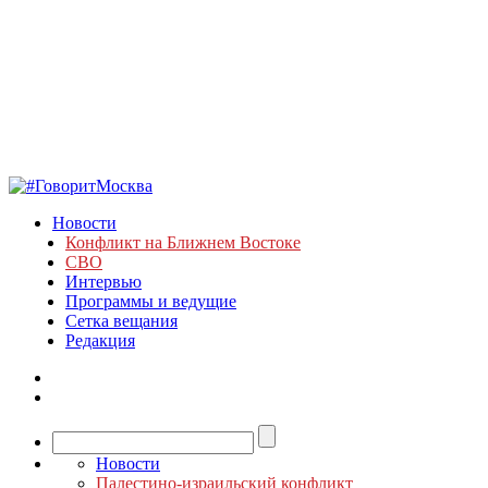
Новости
Конфликт на Ближнем Востоке
СВО
Интервью
Программы и ведущие
Сетка вещания
Редакция
Новости
Палестино-израильский конфликт