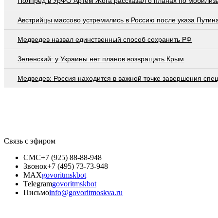
Полпред в УрФО Артем Жога рассказал о планах по мобилиз
Австрийцы массово устремились в Россию после указа Путин
Медведев назвал единственный способ сохранить РФ
Зеленский: у Украины нет планов возвращать Крым
Медведев: Россия находится в важной точке завершения спе
Связь с эфиром
СМС
+7 (925) 88-88-948
Звонок
+7 (495) 73-73-948
MAX
govoritmskbot
Telegram
govoritmskbot
Письмо
info@govoritmoskva.ru