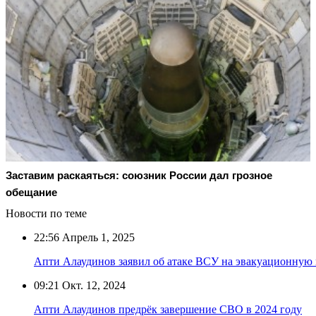
Заставим раскаяться: союзник России дал грозное
обещание
Новости по теме
22:56
Апрель 1, 2025
Апти Алаудинов заявил об атаке ВСУ на эвакуационную
09:21
Окт. 12, 2024
Апти Алаудинов предрёк завершение СВО в 2024 году