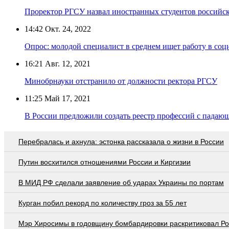
Проректор РГСУ назвал иностранных студентов российск
14:42
Окт. 24, 2022
Опрос: молодой специалист в среднем ищет работу в соци
16:21
Авг. 12, 2021
Минобрнауки отстранило от должности ректора РГСУ
11:25
Май 17, 2021
В России предложили создать реестр профессий с падаю
Перебралась и ахнула: эстонка рассказала о жизни в России
Путин восхитился отношениями России и Киргизии
В МИД РФ сделали заявление об ударах Украины по портам
Курган побил рекорд по количеству гроз за 55 лет
Мэр Хиросимы в годовщину бомбардировки раскритиковал Р