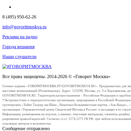
8 (495) 950-62-26
info@govoritmoskva.ru
Реклама на радио
Города вещания
Наши слушатели
Все права защищены. 2014-2026 © «Говорит Москва»
Сетевое издание «ГОВОРИТМОСКВА.РУ/GOVORITMOSKVA.RU». Предназначено для лиц стар
массовых коммуникаций (Роскомнадзор). Адрес: 123298, Москва, ул. 3-я Хорошевская, д
GOVORITMOSKVA.RU. Территория распространения – Российская Федерация и зарубежные с
*Экстремистские и террористические организации, запрещенные в Российской Федераци
группировок «Хайят Тахрир аш-Шам», Национал-Большевистская партия, «Аль-Каида», 
организация «Управленческий центр Свидетелей Иеговы в России» и входящие в ее струк
Информация, размещенная на портале, а именно: текстовые материалы, элементы дизайна
разрешения правообладателей. Согласно ст.ст. 1274,1275 ГК РФ, при любом использовани
отдельных авторов и колумнистов.
Сообщение отправлено