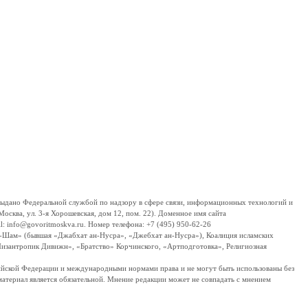
дано Федеральной службой по надзору в сфере связи, информационных технологий и
сква, ул. 3-я Хорошевская, дом 12, пом. 22). Доменное имя сайта
 info@govoritmoskva.ru. Номер телефона: +7 (495) 950-62-26
ш-Шам» (бывшая «Джабхат ан-Нусра», «Джебхат ан-Нусра»), Коалиция исламских
изантропик Дивижн», «Братство» Корчинского, «Артподготовка», Религиозная
ссийской Федерации и международными нормами права и не могут быть использованы без
материал является обязательной. Мнение редакции может не совпадать с мнением