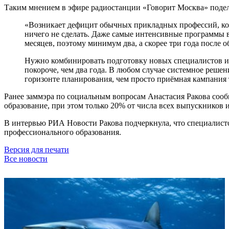
Таким мнением в эфире радиостанции «Говорит Москва» подел
«Возникает дефицит обычных прикладных профессий, кото
ничего не сделать. Даже самые интенсивные программы в
месяцев, поэтому минимум два, а скорее три года после о
Нужно комбинировать подготовку новых специалистов и
покороче, чем два года. В любом случае системное решен
горизонте планирования, чем просто приёмная кампания 
Ранее заммэра по социальным вопросам Анастасия Ракова сооб
образование, при этом только 20% от числа всех выпускников 
В интервью РИА Новости Ракова подчеркнула, что специалисто
профессионального образования.
Версия для печати
Все новости