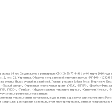
ше 16 лет. Свидетельство о регистрации СМИ Эл № 77-64961 от 04 марта 2016 года вы
ом 12, пом. 22. Учредитель Общество с ограниченной ответственностью «РУ ФМ» (123298 Мо
траны. Языки: русский и английский. Главный редактор Бабаян Роман Георгиевич. Email:
и: «Правый сектор», «Украинская повстанческая армия» (УПА), «ИГИЛ», «Джабхат Фатх а
«УНА-УНСО», «Талибан», «Меджлис крымско-татарского народа», «Свидетели Иеговы», «М
туру местные религиозные организации.
, логотипы, товарные знаки, фотографии, видео и аудио охраняются законодательством Ро
и материалов, размещенных на портале, в том числе цитировании, активная гиперссылка на 