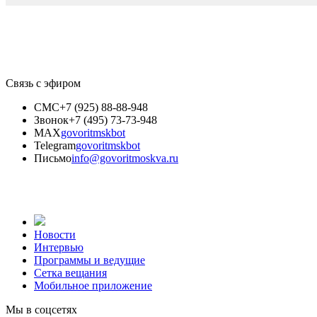
Связь с эфиром
СМС
+7 (925) 88-88-948
Звонок
+7 (495) 73-73-948
MAX
govoritmskbot
Telegram
govoritmskbot
Письмо
info@govoritmoskva.ru
Новости
Интервью
Программы и ведущие
Сетка вещания
Мобильное приложение
Мы в соцсетях