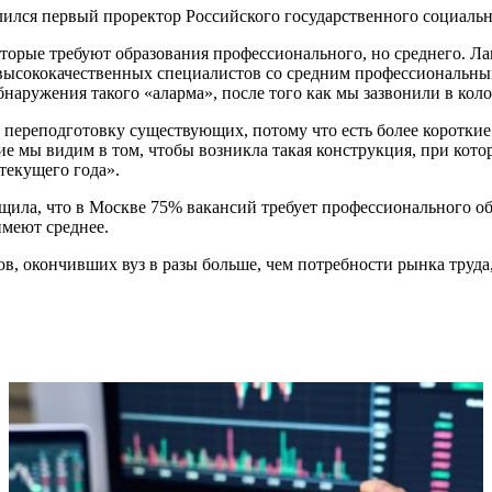
ился первый проректор Российского государственного социаль
рые требуют образования профессионального, но среднего. Лаг
ысококачественных специалистов со средним профессиональным 
бнаружения такого «аларма», после того как мы зазвонили в кол
 переподготовку существующих, потому что есть более коротки
ие мы видим в том, чтобы возникла такая конструкция, при кото
текущего года».
щила, что в Москве 75% вакансий требует профессионального об
имеют среднее.
в, окончивших вуз в разы больше, чем потребности рынка труда