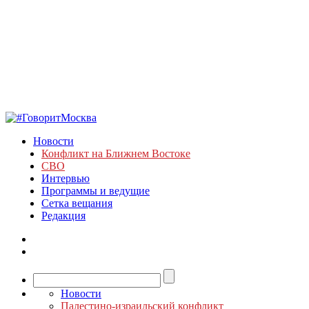
Новости
Конфликт на Ближнем Востоке
СВО
Интервью
Программы и ведущие
Сетка вещания
Редакция
Новости
Палестино-израильский конфликт