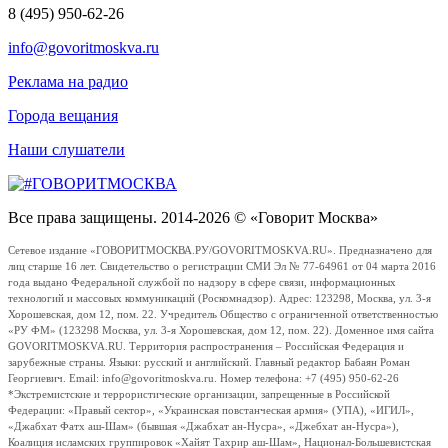
8 (495) 950-62-26
info@govoritmoskva.ru
Реклама на радио
Города вещания
Наши слушатели
Все права защищены. 2014-2026 © «Говорит Москва»
Сетевое издание «ГОВОРИТМОСКВА.РУ/GOVORITMOSKVA.RU». Предназначено для
лиц старше 16 лет. Свидетельство о регистрации СМИ Эл № 77-64961 от 04 марта 2016
года выдано Федеральной службой по надзору в сфере связи, информационных
технологий и массовых коммуникаций (Роскомнадзор). Адрес: 123298, Москва, ул. 3-я
Хорошевская, дом 12, пом. 22. Учредитель Общество с ограниченной ответственностью
«РУ ФМ» (123298 Москва, ул. 3-я Хорошевская, дом 12, пом. 22). Доменное имя сайта
GOVORITMOSKVA.RU. Территория распространения – Российская Федерация и
зарубежные страны. Языки: русский и английский. Главный редактор Бабаян Роман
Георгиевич. Email: info@govoritmoskva.ru. Номер телефона: +7 (495) 950-62-26
*Экстремистские и террористические организации, запрещенные в Российской
Федерации: «Правый сектор», «Украинская повстанческая армия» (УПА), «ИГИЛ»,
«Джабхат Фатх аш-Шам» (бывшая «Джабхат ан-Нусра», «Джебхат ан-Нусра»),
Коалиция исламских группировок «Хайят Тахрир аш-Шам», Национал-Большевистская