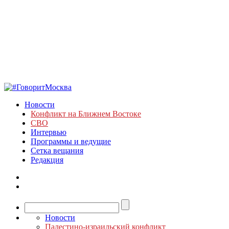
Новости
Конфликт на Ближнем Востоке
СВО
Интервью
Программы и ведущие
Сетка вещания
Редакция
Новости
Палестино-израильский конфликт