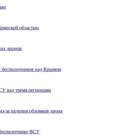
тью
Брянской областью
их дронов
 беспилотников над Крымом
У над тремя регионами
из-за падения обломков дрона
 беспилотнике ВСУ