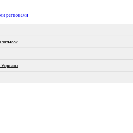
ими регионами
в затылок
с Украины