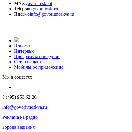
MAX
govoritmskbot
Telegram
govoritmskbot
Письмо
info@govoritmoskva.ru
Новости
Интервью
Программы и ведущие
Сетка вещания
Мобильное приложение
Мы в соцсетях
8 (495) 950-62-26
info@govoritmoskva.ru
Реклама на радио
Города вещания