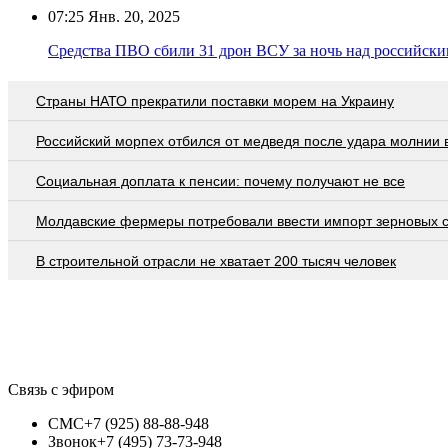
07:25
Янв. 20, 2025
Средства ПВО сбили 31 дрон ВСУ за ночь над российск
Страны НАТО прекратили поставки морем на Украину
Российский морпех отбился от медведя после удара молнии 
Социальная доплата к пенсии: почему получают не все
Молдавские фермеры потребовали ввести импорт зерновых 
В строительной отрасли не хватает 200 тысяч человек
Связь с эфиром
СМС
+7 (925) 88-88-948
Звонок
+7 (495) 73-73-948