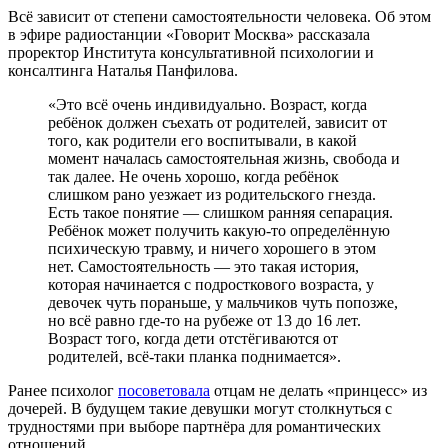
Всё зависит от степени самостоятельности человека. Об этом
в эфире радиостанции «Говорит Москва» рассказала
проректор Института консультативной психологии и
консалтинга Наталья Панфилова.
«Это всё очень индивидуально. Возраст, когда
ребёнок должен съехать от родителей, зависит от
того, как родители его воспитывали, в какой
момент началась самостоятельная жизнь, свобода и
так далее. Не очень хорошо, когда ребёнок
слишком рано уезжает из родительского гнезда.
Есть такое понятие — слишком ранняя сепарация.
Ребёнок может получить какую-то определённую
психическую травму, и ничего хорошего в этом
нет. Самостоятельность — это такая история,
которая начинается с подросткового возраста, у
девочек чуть пораньше, у мальчиков чуть попозже,
но всё равно где-то на рубеже от 13 до 16 лет.
Возраст того, когда дети отстёгиваются от
родителей, всё-таки планка поднимается».
Ранее психолог
посоветовала
отцам не делать «принцесс» из
дочерей. В будущем такие девушки могут столкнуться с
трудностями при выборе партнёра для романтических
отношений.