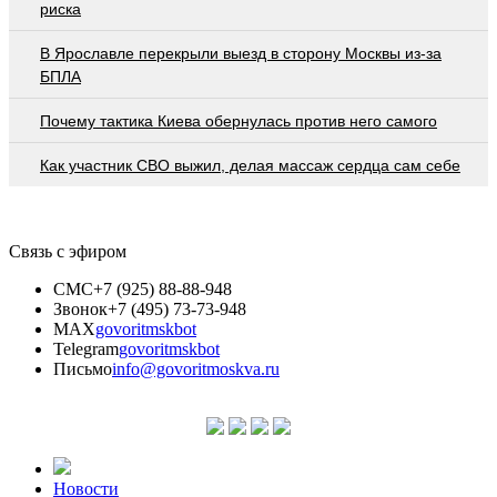
риска
В Ярославле перекрыли выезд в сторону Москвы из-за
БПЛА
Почему тактика Киева обернулась против него самого
Как участник СВО выжил, делая массаж сердца сам себе
Связь с эфиром
СМС
+7 (925) 88-88-948
Звонок
+7 (495) 73-73-948
MAX
govoritmskbot
Telegram
govoritmskbot
Письмо
info@govoritmoskva.ru
Новости