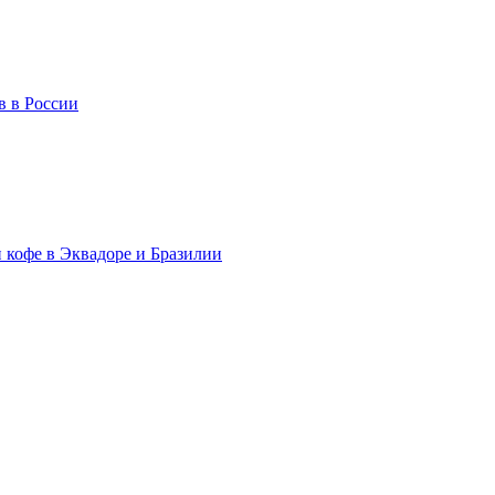
в в России
 кофе в Эквадоре и Бразилии