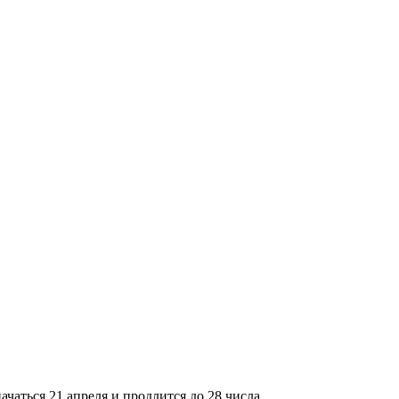
аться 21 апреля и продлится до 28 числа.