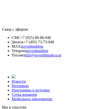
Связь с эфиром
СМС
+7 (925) 88-88-948
Звонок
+7 (495) 73-73-948
MAX
govoritmskbot
Telegram
govoritmskbot
Письмо
info@govoritmoskva.ru
Новости
Интервью
Программы и ведущие
Сетка вещания
Мобильное приложение
Мы в соцсетях