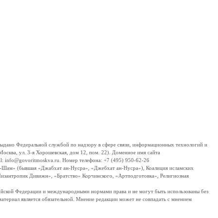
дано Федеральной службой по надзору в сфере связи, информационных технологий и
сква, ул. 3-я Хорошевская, дом 12, пом. 22). Доменное имя сайта
 info@govoritmoskva.ru. Номер телефона: +7 (495) 950-62-26
ш-Шам» (бывшая «Джабхат ан-Нусра», «Джебхат ан-Нусра»), Коалиция исламских
изантропик Дивижн», «Братство» Корчинского, «Артподготовка», Религиозная
ссийской Федерации и международными нормами права и не могут быть использованы без
материал является обязательной. Мнение редакции может не совпадать с мнением