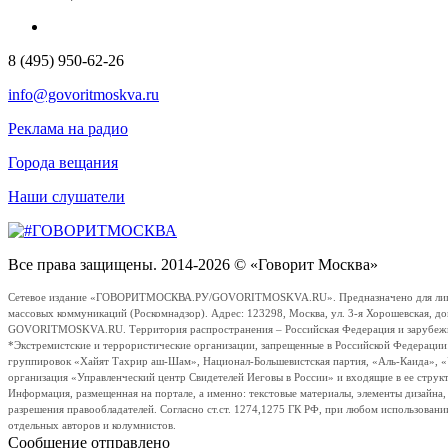
8 (495) 950-62-26
info@govoritmoskva.ru
Реклама на радио
Города вещания
Наши слушатели
Все права защищены. 2014-2026 © «Говорит Москва»
Сетевое издание «ГОВОРИТМОСКВА.РУ/GOVORITMOSKVA.RU». Предназначено для лиц стар
массовых коммуникаций (Роскомнадзор). Адрес: 123298, Москва, ул. 3-я Хорошевская, д
GOVORITMOSKVA.RU. Территория распространения – Российская Федерация и зарубежные с
*Экстремистские и террористические организации, запрещенные в Российской Федераци
группировок «Хайят Тахрир аш-Шам», Национал-Большевистская партия, «Аль-Каида», 
организация «Управленческий центр Свидетелей Иеговы в России» и входящие в ее струк
Информация, размещенная на портале, а именно: текстовые материалы, элементы дизайна
разрешения правообладателей. Согласно ст.ст. 1274,1275 ГК РФ, при любом использовани
отдельных авторов и колумнистов.
Сообщение отправлено