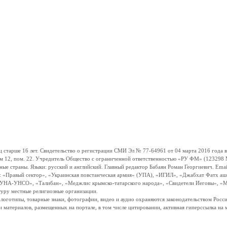
ше 16 лет. Свидетельство о регистрации СМИ Эл № 77-64961 от 04 марта 2016 года вы
ом 12, пом. 22. Учредитель Общество с ограниченной ответственностью «РУ ФМ» (123298 Мо
траны. Языки: русский и английский. Главный редактор Бабаян Роман Георгиевич. Email:
и: «Правый сектор», «Украинская повстанческая армия» (УПА), «ИГИЛ», «Джабхат Фатх а
«УНА-УНСО», «Талибан», «Меджлис крымско-татарского народа», «Свидетели Иеговы», «М
туру местные религиозные организации.
, логотипы, товарные знаки, фотографии, видео и аудио охраняются законодательством Ро
и материалов, размещенных на портале, в том числе цитировании, активная гиперссылка на 