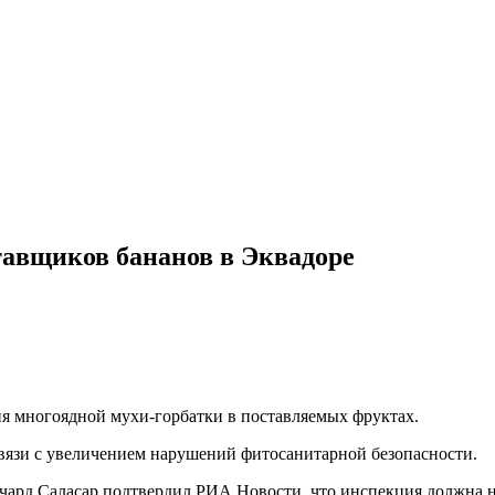
тавщиков бананов в Эквадоре
я многоядной мухи-горбатки в поставляемых фруктах.
 связи с увеличением нарушений фитосанитарной безопасности.
чард Саласар подтвердил РИА Новости, что инспекция должна нач