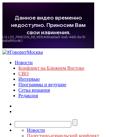
Новости
Конфликт на Ближнем Востоке
СВО
Интервью
Программы и ведущие
Сетка вещания
Редакция
Новости
Палестино-израильский конфликт