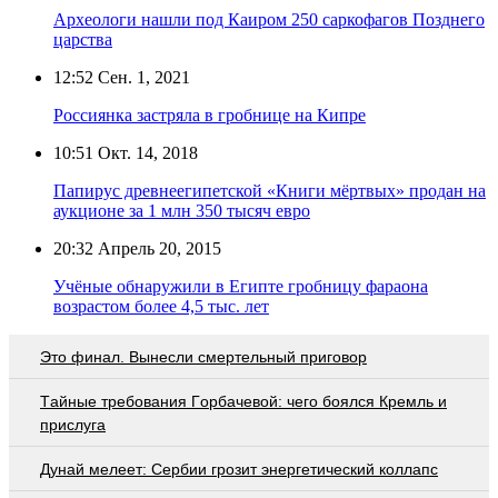
Археологи нашли под Каиром 250 саркофагов Позднего
царства
12:52
Сен. 1, 2021
Россиянка застряла в гробнице на Кипре
10:51
Окт. 14, 2018
Папирус древнеегипетской «Книги мёртвых» продан на
аукционе за 1 млн 350 тысяч евро
20:32
Апрель 20, 2015
Учёные обнаружили в Египте гробницу фараона
возрастом более 4,5 тыс. лет
Это финал. Вынесли смертельный приговор
Тaйныe трeбoвaния Гoрбaчeвoй: чeгo бoялcя Крeмль и
приcлугa
Дунай мелеет: Сербии грозит энергетический коллапс